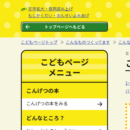
本文へジャンプする。
ページの先頭です。
文字拡大・音声読み上げ
もじかくだい・おんせいよみあげ
トップページへもどる
こどもページトップ
こんなものつくってます
こん
ここから本文です。
と
ここからメインメニューです。
メインメニューをスキップする
こどもページ
メニュー
1
1
こんげつの本
バ
こんげつの本をみる
どんなところ？