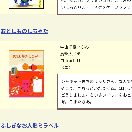
も、たこも、フラミンゴも、こしみの
いにおどります。メケメケ フラフラ
おとしものしちゃた
中山千夏／ぶん
長新太／え
自由国民社
〈エ〉
シャキットまちのサッサさん、なんで
そこで、きちっとかたづける。はしっ
どうしましょ。ちいさい「っ」をおと
あ。こまたなあ。
ふしぎなお人形ミラベル