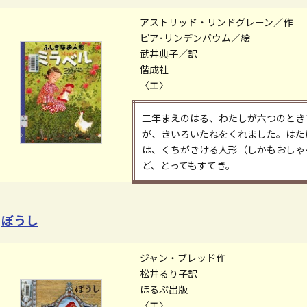
アストリッド・リンドグレーン／作
ピア･リンデンバウム／絵
武井典子／訳
偕成社
〈エ〉
二年まえのはる、わたしが六つのとき
が、きいろいたねをくれました。はた
は、くちがきける人形（しかもおしゃ
ど、とってもすてき。
ぼうし
ジャン・ブレッド作
松井るり子訳
ほるぷ出版
〈エ〉