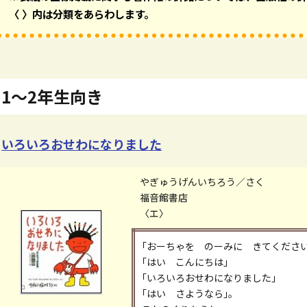
〈 〉内は分類をあらわします。
1～2年生向き
いろいろおせわになりました
やぎゅうげんいちろう／さく
福音館書店
〈エ〉
｢おーちゃを のーみに きてください
｢はい こんにちは｣
｢いろいろおせわになりました｣
｢はい さようなら｣。