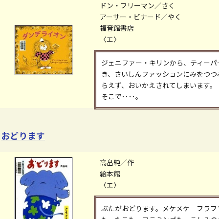
ドン・フリーマン／さく
アーサー・ビナード／やく
福音館書店
〈エ〉
ジェニファー・キリンから、ティーパ
き、さいしんファッションにみをつつ
らえず、おいかえされてしまいます。
そこで････。
おどります
高畠純／作
絵本館
〈エ〉
ぶたがおどります。メケメケ フラフ