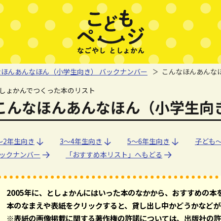
なほんあんなほん（小学生向き） バックナンバー
こんなほんあんなほ
しょかんでつくった本のリスト
こんなほんあんなほん（小学生向き）
～2年生向き
～2年生向き
3～4年生向き
3～4年生向き
5～6年生向き
5～6年生向き
子ども
子ども
ックナンバー
「おすすめ本リスト」へもどる
2005年に、としょかんにはいった本のなかから、おすすめの本
本のなまえや表紙をクリックすると、貸し出し中かどうかなどが
※表紙の画像掲載に関する著作権の許諾については、出版社の許