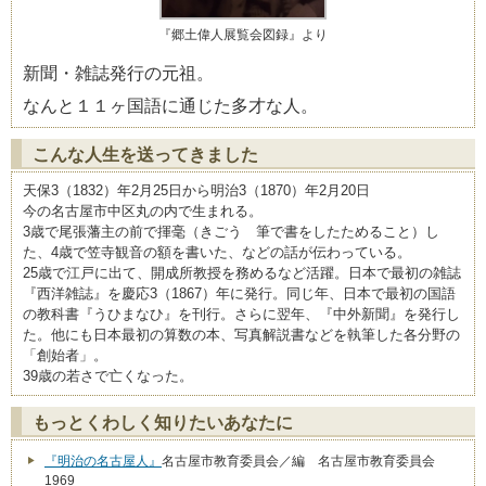
『郷土偉人展覧会図録』より
新聞・雑誌発行の元祖。
なんと１１ヶ国語に通じた多才な人。
こんな人生を送ってきました
天保3（1832）年2月25日から明治3（1870）年2月20日
今の名古屋市中区丸の内で生まれる。
3歳で尾張藩主の前で揮毫（きごう 筆で書をしたためること）し
た、4歳で笠寺観音の額を書いた、などの話が伝わっている。
25歳で江戸に出て、開成所教授を務めるなど活躍。日本で最初の雑誌
『西洋雑誌』を慶応3（1867）年に発行。同じ年、日本で最初の国語
の教科書『うひまなひ』を刊行。さらに翌年、『中外新聞』を発行し
た。他にも日本最初の算数の本、写真解説書などを執筆した各分野の
「創始者」。
39歳の若さで亡くなった。
もっとくわしく知りたいあなたに
『明治の名古屋人』
名古屋市教育委員会／編 名古屋市教育委員会
1969