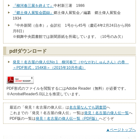
『柳河春三展を終えて』
中村新三著 1986
『郷土偉人展覧会図録』
郷土偉人展覧会／編纂 郷土偉人展覧会
1934
『中外新聞（合本）』会訳社 1号から45号（慶応4年2月24日から同6
月8日）
※鶴舞中央図書館では新聞原紙を所蔵しています。（10号のみ欠）
pdfダウンロード
発見！名古屋の偉人伝No.1 柳河春三（やながわしゅんさん）の巻
＜PDF形式，154KB＞（2015年10月作成）
PDF形式のファイルを閲覧するにはAdobe Reader（無料）が必要です。
※AcrobatReader5.0以上を推奨しています。
最近の「発見！名古屋の偉人伝」は
名古屋なんでも調査団
へ
これまでの「発見！名古屋の偉人伝」一覧は
発見！名古屋の偉人伝一覧
へ
PDF版の一覧は
発見！名古屋の偉人伝一覧（PDF版）
へどうぞ
▲ページトップへ