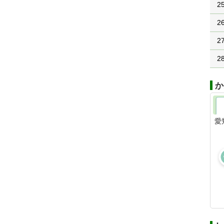
2
2
2
2
か
愛