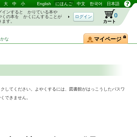
大
中
小
English
にほんご
中文
한국어
日本語
グインすると かりている本や
0
やくの本を かくにんすることが
きます。
カート
マイページ
-かな
ックしてください。よやくするには、図書館がはっこうしたパスワ
やくできません。