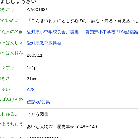
ょししょうさい
のきごう
A2/00193/
のだいめい
『ごんぎつね』にともす心の灯 読む・知る・発見あい
いた人の名前
愛知県小中学校長会／編集
愛知県小中学校PTA連絡協
ゅっぱんしゃ
愛知県教育振興会
ゅっぱんねん
2003.11
つ
ージすう
151p
おきさ
21cm
んるい
A28
っぱんけんめ
伝記-愛知県
のしゅるい
じどう図書
いようちゅう
あいち人物館・歴史年表:p148〜149