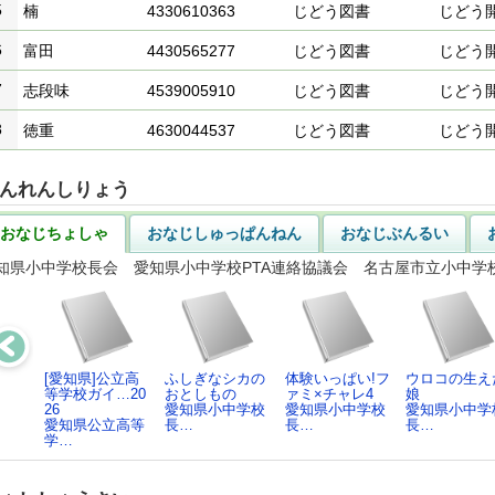
5
楠
4330610363
じどう図書
じどう
6
富田
4430565277
じどう図書
じどう
7
志段味
4539005910
じどう図書
じどう
8
徳重
4630044537
じどう図書
じどう
んれんしりょう
おなじちょしゃ
おなじしゅっぱんねん
おなじぶんるい
知県小中学校長会 愛知県小中学校PTA連絡協議会 名古屋市立小中学校
[愛知県]公立高
ふしぎなシカの
体験いっぱい!フ
ウロコの生え
等学校ガイ…20
おとしもの
ァミ×チャレ4
娘
26
愛知県小中学校
愛知県小中学校
愛知県小中学
愛知県公立高等
長…
長…
長…
学…