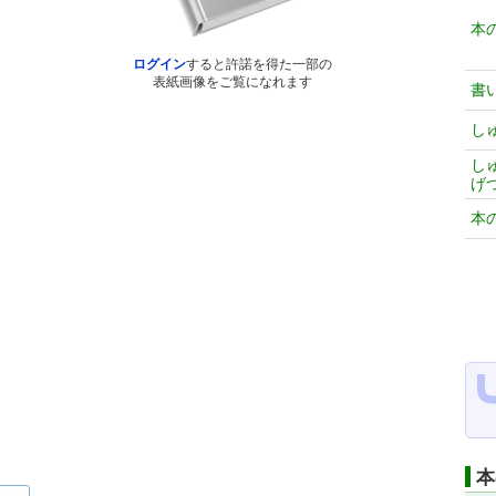
本
ログイン
すると許諾を得た一部の
表紙画像をご覧になれます
書
し
し
げ
本
本