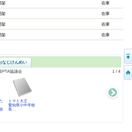
開架
在庫
開架
在庫
開架
在庫
開架
在庫
おなじけんめい
PTA協議会
1
/
4
た
トマト大王
[愛知県]公立高
体験いっぱい!フ
はまぐりじぞう
愛知県小中学校
等学校ガイ…20
ァミ×チャレ3
とおにたいじ
校
長…
25
愛知県小中学校
愛知県小中学校
愛知県公立高等
長…
長…
学…