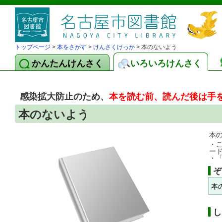
トップページ
>
本をさがす
>
けんさくけっか
> 本のないよう
かんたんけんさく
いろいろけんさく
感染拡大防止のため、
本を読む前、読んだ後は手
本のないよう
本
・
ー
・
ぞ
本
し