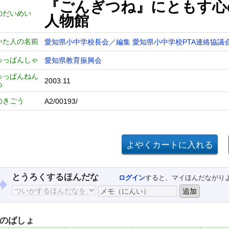
『ごんぎつね』にともす心
のだいめい
人物館
いた人の名前
愛知県小中学校長会／編集
愛知県小中学校PTA連絡協議
ゅっぱんしゃ
愛知県教育振興会
ゅっぱんねん
2003.11
つ
のきごう
A2/00193/
とうろくするほんだな
ログイン
すると、マイほんだながり
のばしょ