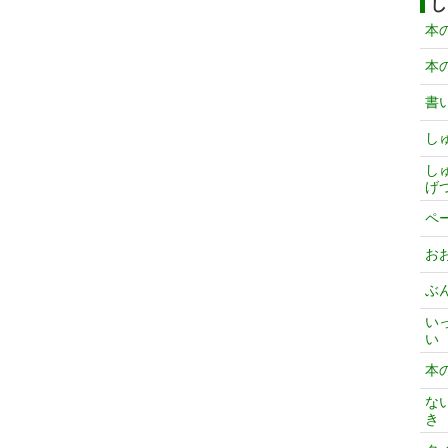
し
本
本
書
し
し
げ
ペ
お
ぶ
い
い
本
な
き