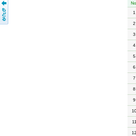
No
1
2
3
4
5
6
7
8
9
1
1
1