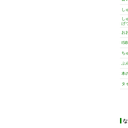
し
し
げ
お
IS
ち
ぶ
本
タ
な