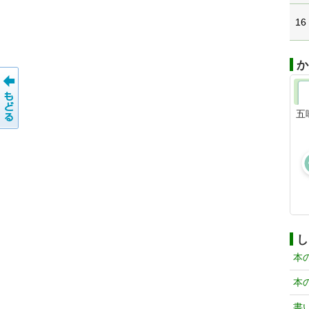
16
か
五
し
本
本
書