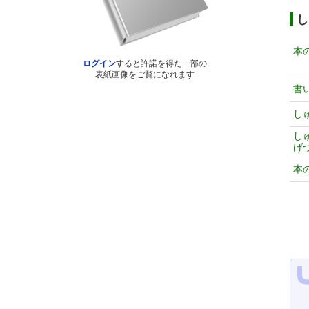
し
本
ログイン
すると許諾を得た一部の
表紙画像をご覧になれます
書
し
し
げ
本