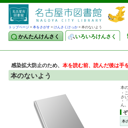
トップページ
>
本をさがす
>
けんさくけっか
> 本のないよう
かんたんけんさく
いろいろけんさく
感染拡大防止のため、
本を読む前、読んだ後は手
本のないよう
本
・
さ
・
ん
ぞ
本