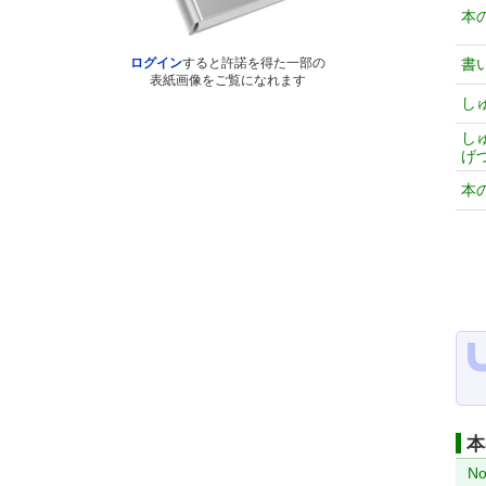
本
書
ログイン
すると許諾を得た一部の
表紙画像をご覧になれます
し
し
げ
本
本
No