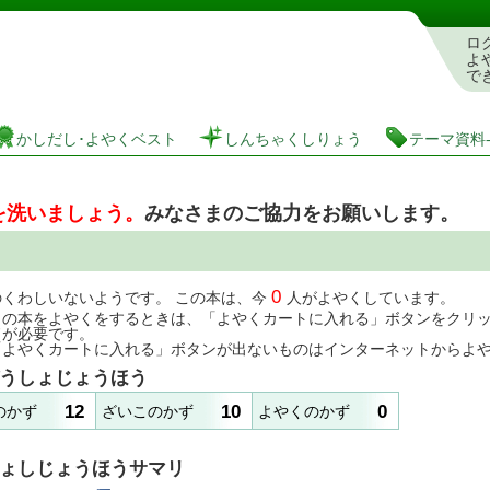
としょかんぞうしょけんさく・よやくシステム
ロ
よ
で
かしだし･よやくベスト
しんちゃくしりょう
テーマ資料
を洗いましょう。
みなさまのご協力をお願いします。
0
のくわしいないようです。 この本は、今
人がよやくしています。
この本をよやくをするときは、「よやくカートに入れる」ボタンをクリ
ドが必要です。
「よやくカートに入れる」ボタンが出ないものはインターネットからよ
うしょじょうほう
12
10
0
のかず
ざいこのかず
よやくのかず
ょしじょうほうサマリ