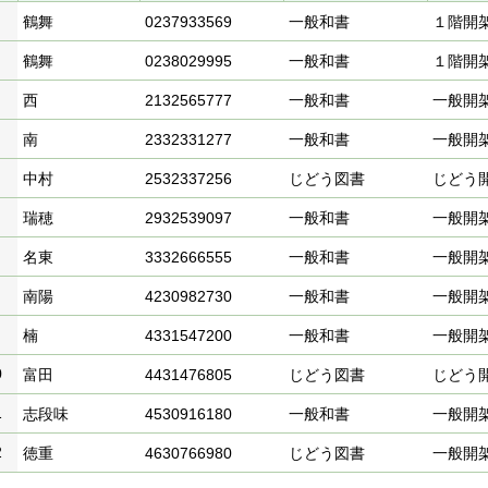
鶴舞
0237933569
一般和書
１階開
鶴舞
0238029995
一般和書
１階開
西
2132565777
一般和書
一般開
南
2332331277
一般和書
一般開
中村
2532337256
じどう図書
じどう
瑞穂
2932539097
一般和書
一般開
名東
3332666555
一般和書
一般開
南陽
4230982730
一般和書
一般開
楠
4331547200
一般和書
一般開
0
富田
4431476805
じどう図書
じどう
1
志段味
4530916180
一般和書
一般開
2
徳重
4630766980
じどう図書
一般開