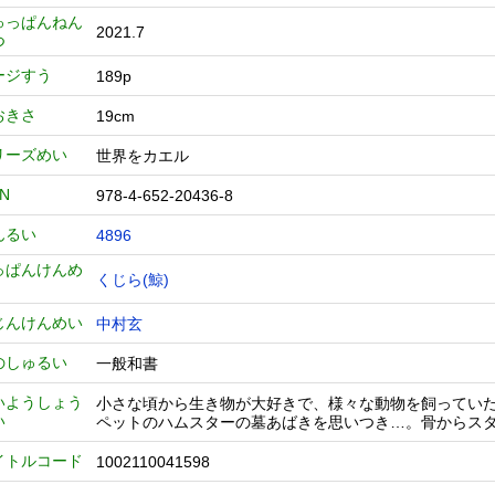
ゅっぱんねん
2021.7
つ
ージすう
189p
おきさ
19cm
リーズめい
世界をカエル
BN
978-4-652-20436-8
んるい
4896
っぱんけんめ
くじら(鯨)
じんけんめい
中村玄
のしゅるい
一般和書
いようしょう
小さな頃から生き物が大好きで、様々な動物を飼ってい
い
ペットのハムスターの墓あばきを思いつき…。骨からス
イトルコード
1002110041598