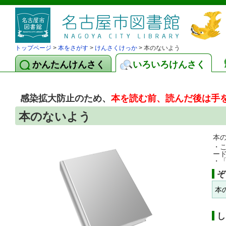
トップページ
>
本をさがす
>
けんさくけっか
> 本のないよう
かんたんけんさく
いろいろけんさく
感染拡大防止のため、
本を読む前、読んだ後は手
本のないよう
本
・
ー
・
ぞ
本
し