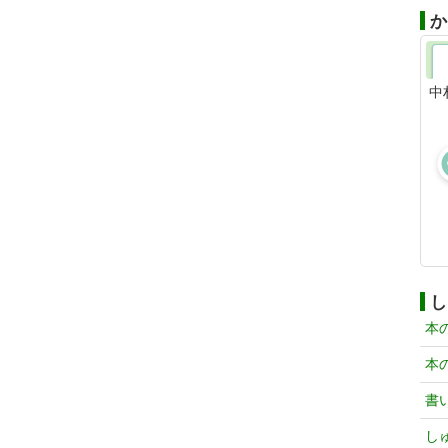
か
中
し
本
本
書
し