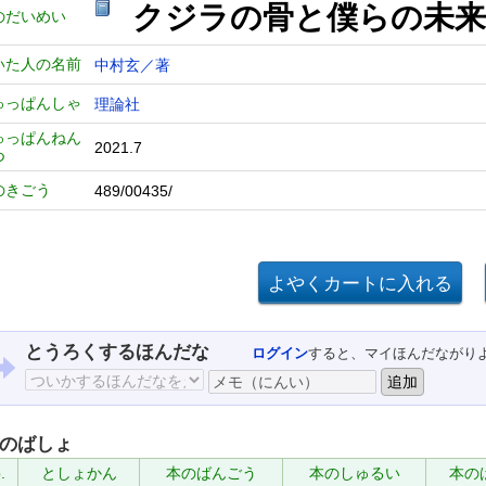
クジラの骨と僕らの未来
のだいめい
いた人の名前
中村玄／著
ゅっぱんしゃ
理論社
ゅっぱんねん
2021.7
つ
のきごう
489/00435/
とうろくするほんだな
ログイン
すると、マイほんだながり
のばしょ
.
としょかん
本のばんごう
本のしゅるい
本の