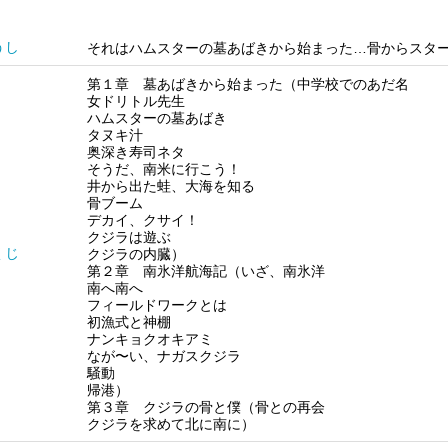
うし
それはハムスターの墓あばきから始まった…骨からスタ
第１章 墓あばきから始まった（中学校でのあだ名
女ドリトル先生
ハムスターの墓あばき
タヌキ汁
奥深き寿司ネタ
そうだ、南米に行こう！
井から出た蛙、大海を知る
骨ブーム
デカイ、クサイ！
クジラは遊ぶ
くじ
クジラの内臓）
第２章 南氷洋航海記（いざ、南氷洋
南へ南へ
フィールドワークとは
初漁式と神棚
ナンキョクオキアミ
なが〜い、ナガスクジラ
騒動
帰港）
第３章 クジラの骨と僕（骨との再会
クジラを求めて北に南に）