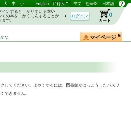
大
中
小
English
にほんご
中文
한국어
日本語
グインすると かりている本や
0
やくの本を かくにんすることが
きます。
カート
マイページ
-かな
ックしてください。よやくするには、図書館がはっこうしたパスワ
やくできません。