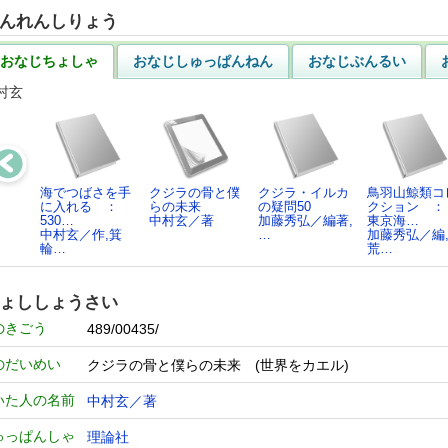
んれんしりょう
おなじちょしゃ
おなじしゅっぱんねん
おなじぶんるい
村玄
海でつばさを手
クジラの骨と僕
クジラ・イルカ
鳥羽山鯨類コ
に入れる ：
らの未来
の疑問50
クション 
530…
中村玄／著
加藤秀弘／編著,
東京海…
中村玄／作,箕
…
加藤秀弘／編
輪…
荒…
ょししょうさい
のきごう
489/00435/
のだいめい
クジラの骨と僕らの未来 (世界をカエル)
いた人の名前
中村玄／著
ゅっぱんしゃ
理論社