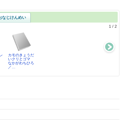
おなじけんめい
1
/
2
レ
カモのきょうだ
入門上水道
：
いクリとゴマ
中村玄正／著
なかがわちひろ
,
／…