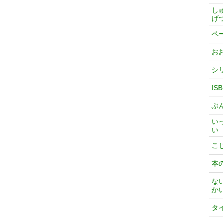
し
げ
ペ
お
シ
IS
ぶ
い
い
こ
本
な
か
タ