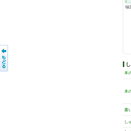
味
し
本
本
書
し