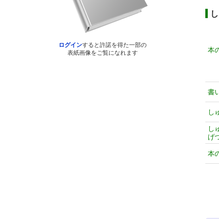
し
ログイン
すると許諾を得た一部の
本
表紙画像をご覧になれます
書
し
し
げ
本