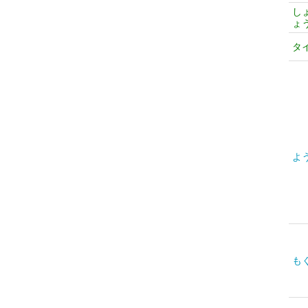
し
ょ
タ
よ
も