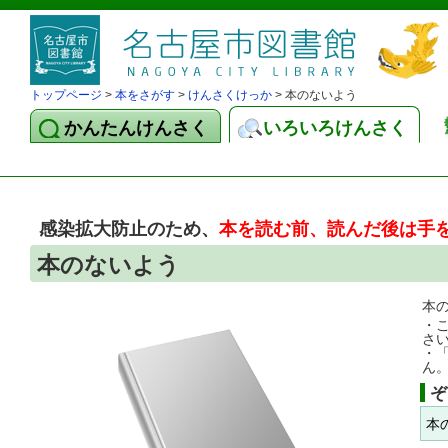
トップページ
>
本をさがす
>
けんさくけっか
> 本のないよう
かんたんけんさく
いろいろけんさく
感染拡大防止のため、
本を読む前、読んだ後は手
本のないよう
本
・
さ
・
ん
ぞ
本