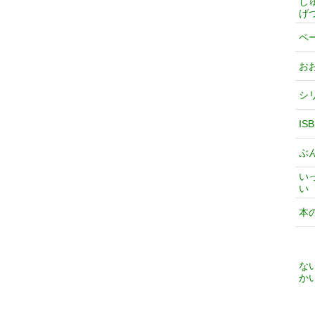
し
げ
ペ
お
シ
IS
ぶ
い
い
本
な
か