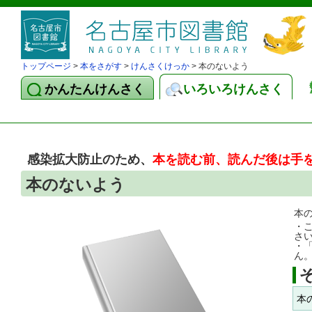
トップページ
>
本をさがす
>
けんさくけっか
> 本のないよう
かんたんけんさく
いろいろけんさく
感染拡大防止のため、
本を読む前、読んだ後は手
本のないよう
本
・
さ
・
ん
本