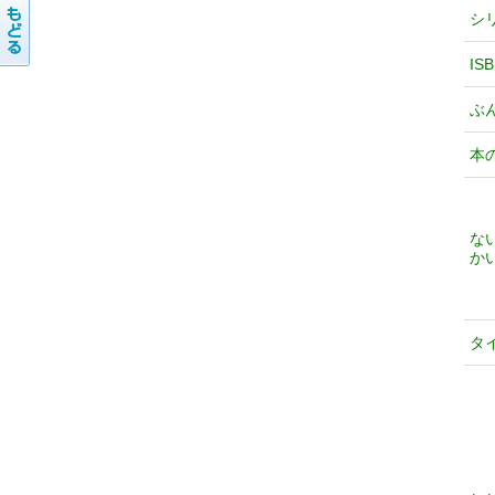
シ
IS
ぶ
本
な
か
タ