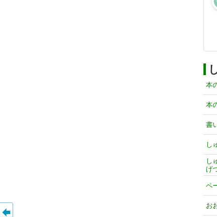
本
本
書
し
し
げ
ペ
お