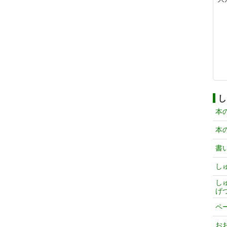
し
本
本
書
し
し
げ
ペ
お