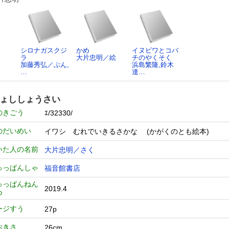
シロナガスクジ
かめ
イヌビワとコバ
ラ
大片忠明／絵
チのやくそく
加藤秀弘／ぶん,
浜島繁隆,鈴木
…
達…
ょししょうさい
のきごう
ｴ/32330/
のだいめい
イワシ むれでいきるさかな (かがくのとも絵本)
いた人の名前
大片忠明／さく
ゅっぱんしゃ
福音館書店
ゅっぱんねん
2019.4
つ
ージすう
27p
おきさ
26cm