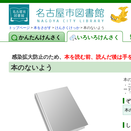
トップページ
>
本をさがす
>
けんさくけっか
> 本のないよう
かんたんけんさく
いろいろけんさく
感染拡大防止のため、
本を読む前、読んだ後は手
本のないよう
本
・
ー
・
ぞ
本
し