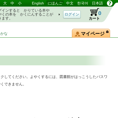
大
中
小
English
にほんご
中文
한국어
日本語
グインすると かりている本や
0
やくの本を かくにんすることが
きます。
カート
マイページ
-かな
ックしてください。よやくするには、図書館がはっこうしたパスワ
やくできません。