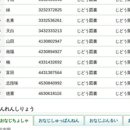
4
緑
3232372825
じどう図書
じどう
5
名東
3332536261
じどう図書
じどう
6
天白
3432333213
じどう図書
じどう
7
山田
4130802947
じどう図書
じどう
8
南陽
4230894927
じどう図書
じどう
9
楠
4331432692
じどう図書
じどう
0
富田
4431387564
じどう図書
じどう
1
志段味
4530840992
じどう図書
じどう
2
徳重
4630618116
じどう図書
じどう
んれんしりょう
おなじちょしゃ
おなじしゅっぱんねん
おなじぶんるい
片忠明