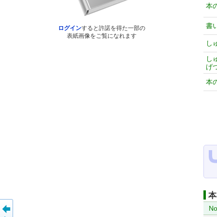
本
書
ログイン
すると許諾を得た一部の
表紙画像をご覧になれます
し
し
げ
本
本
No