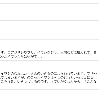
ます。コアジサシやブリ、イワシクジラ、人間などに狙われて、食
残ったイワシたちはやがて…。
。イワシのむれはたくさんのいきものにねらわれています。ブリや
れてしまいますが、のこったイワシはべつのむれといっしょにな
まごをうみ、いきつづけるのです。（ていがくねんから）『こんな