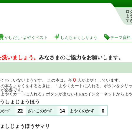
としょかんぞうしょけんさく・よやくシステム
ロ
よ
で
かしだし･よやくベスト
しんちゃくしりょう
テーマ資料
を洗いましょう。
みなさまのご協力をお願いします。
0
のくわしいないようです。 この本は、今
人がよやくしています。
この本をよやくをするときは、「よやくカートに入れる」ボタンをクリ
ドが必要です。
「よやくカートに入れる」ボタンが出ないものはインターネットからよ
うしょじょうほう
22
14
0
のかず
ざいこのかず
よやくのかず
ょしじょうほうサマリ