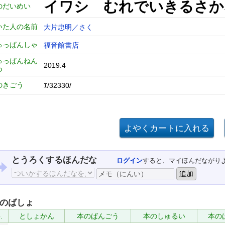
イワシ むれでいきるさか
のだいめい
いた人の名前
大片忠明／さく
ゅっぱんしゃ
福音館書店
ゅっぱんねん
2019.4
つ
のきごう
ｴ/32330/
とうろくするほんだな
ログイン
すると、マイほんだながり
のばしょ
.
としょかん
本のばんごう
本のしゅるい
本の