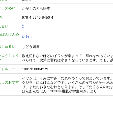
リーズめい
かがくのとも絵本
BN
978-4-8340-8450-4
んるい
ｴ
っぱんけんめ
いわし
のしゅるい
じどう図書
いようしょう
数え切れないほどのイワシが集まって、群れを作ってい
い
べられて、次第に群れは小さくなっていきます。でも、
イトルコード
1001910004279
イワシは、うみにすみ、むれをつくっておよいでいます
しょのおすす
クジラ、にんげんなどです。たくさんのイワシがたべら
り、またおおきなむれとなります。そしてたくさんのた
ほんあんなほん 2020年度版小学生向き』より