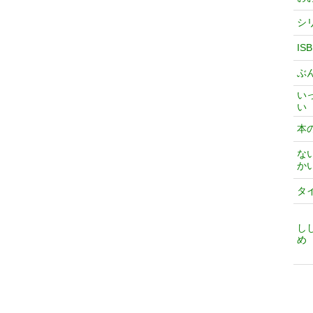
シ
IS
ぶ
い
い
本
な
か
タ
し
め