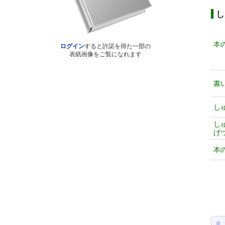
し
本
ログイン
すると許諾を得た一部の
表紙画像をご覧になれます
書
し
し
げ
本