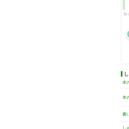
シ
し
本
本
書
し