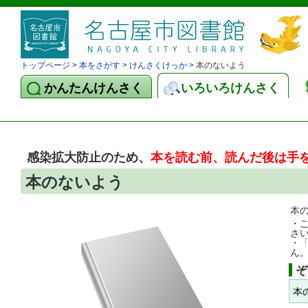
トップページ
>
本をさがす
>
けんさくけっか
> 本のないよう
かんたんけんさく
いろいろけんさく
感染拡大防止のため、
本を読む前、読んだ後は手
本のないよう
本
・
さ
・
ん
ぞ
本