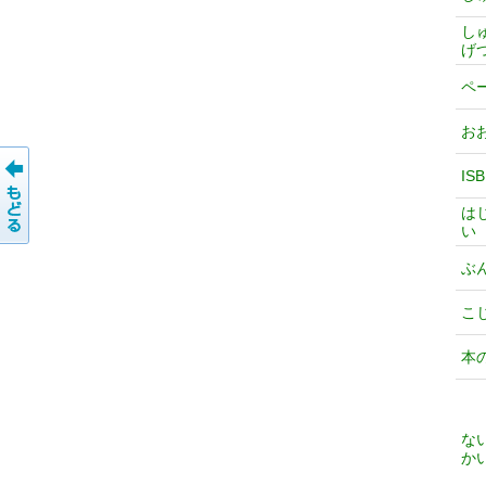
し
げ
ペ
お
IS
は
い
ぶ
こ
本
な
か