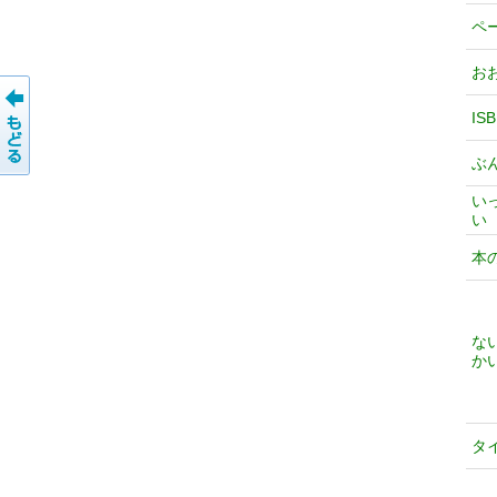
ペ
お
IS
ぶ
い
い
本
な
か
タ