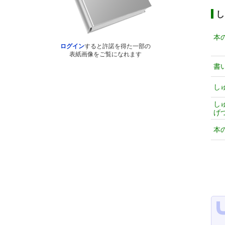
し
本
ログイン
すると許諾を得た一部の
表紙画像をご覧になれます
書
し
し
げ
本