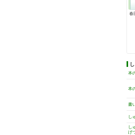
春
し
本
本
書
し
し
げ