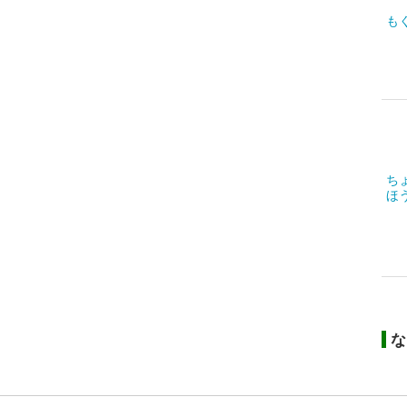
も
ち
ほ
な