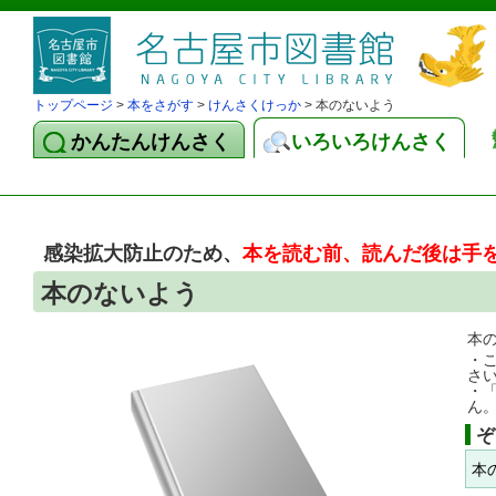
トップページ
>
本をさがす
>
けんさくけっか
> 本のないよう
かんたんけんさく
いろいろけんさく
感染拡大防止のため、
本を読む前、読んだ後は手
本のないよう
本
・
さ
・
ん
ぞ
本