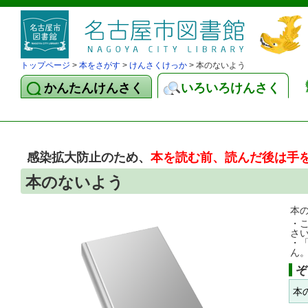
トップページ
>
本をさがす
>
けんさくけっか
> 本のないよう
かんたんけんさく
いろいろけんさく
感染拡大防止のため、
本を読む前、読んだ後は手
本のないよう
本
・
さ
・
ん
ぞ
本