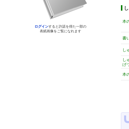
し
本
ログイン
すると許諾を得た一部の
表紙画像をご覧になれます
書
し
し
げ
本