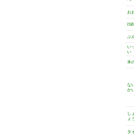
お
IS
ぶ
い
い
本
な
か
し
ょ
タ