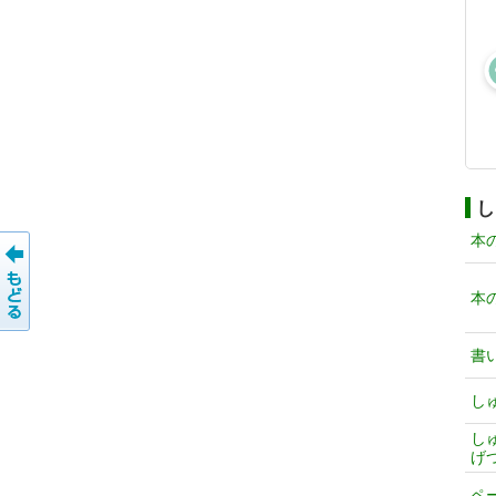
し
本
本
書
し
し
げ
ペ