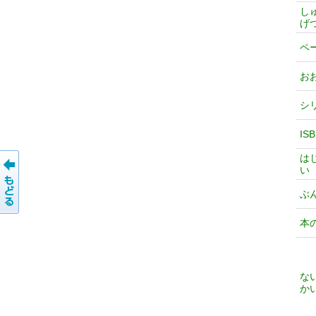
し
げ
ペ
お
シ
IS
は
い
ぶ
本
な
か