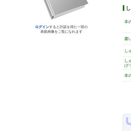
し
本
ログイン
すると許諾を得た一部の
表紙画像をご覧になれます
書
し
し
げ
本