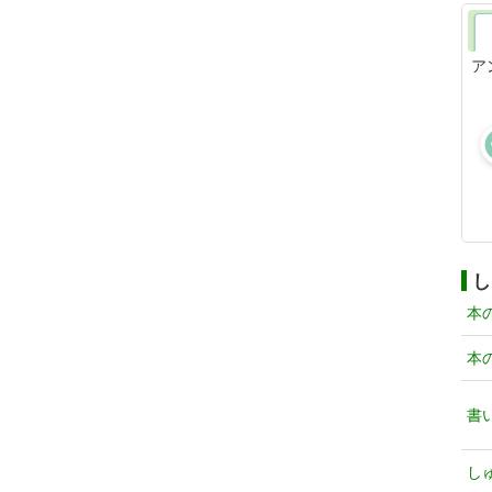
ア
し
本
本
書
し