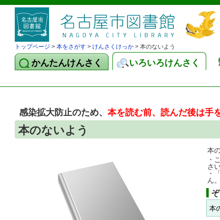
トップページ
>
本をさがす
>
けんさくけっか
> 本のないよう
かんたんけんさく
いろいろけんさく
感染拡大防止のため、
本を読む前、読んだ後は手
本のないよう
本
・
さ
・
ん
ぞ
本