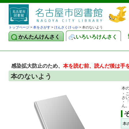
トップページ
>
本をさがす
>
けんさくけっか
> 本のないよう
かんたんけんさく
いろいろけんさく
感染拡大防止のため、
本を読む前、読んだ後は手
本のないよう
本
・
さ
・
ん
本