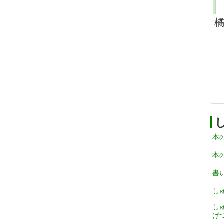
本
本
書
し
し
げ