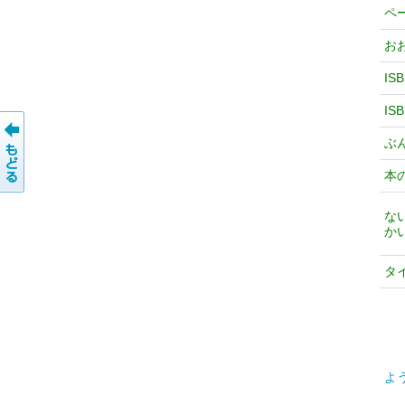
ペ
お
IS
IS
ぶ
本
な
か
タ
よ