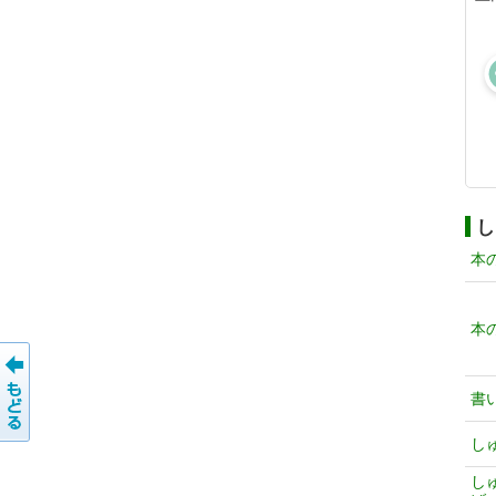
し
本
本
書
し
し