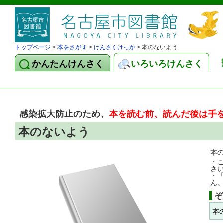
トップページ
>
本をさがす
>
けんさくけっか
> 本のないよう
かんたんけんさく
いろいろけんさく
感染拡大防止のため、
本を読む前、読んだ後は手
本のないよう
本
・
さ
・
ん
ぞ
本