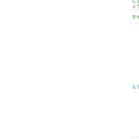
し
ょ
タ
も