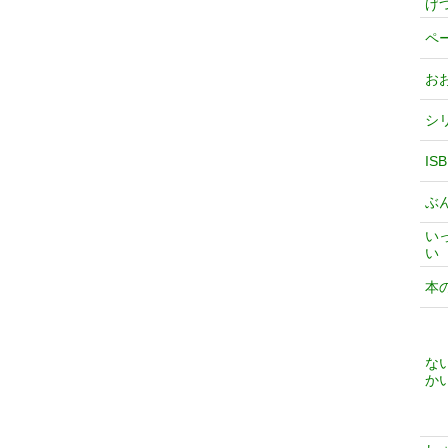
げ
ペ
お
シ
IS
ぶ
い
い
本
な
か