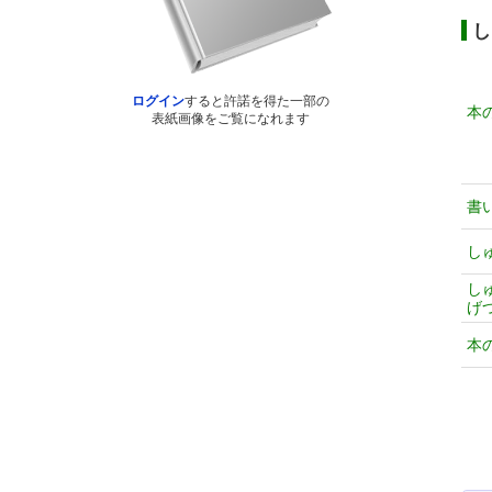
し
ログイン
すると許諾を得た一部の
本
表紙画像をご覧になれます
書
し
し
げ
本