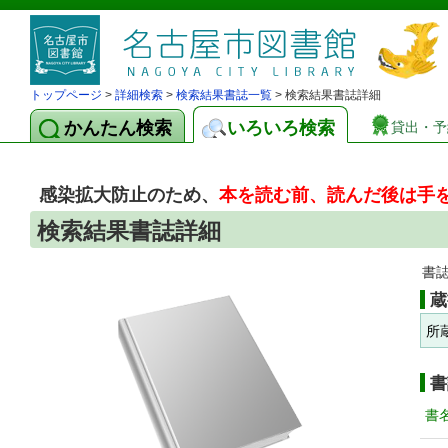
トップページ
>
詳細検索
>
検索結果書誌一覧
> 検索結果書誌詳細
かんたん検索
いろいろ検索
貸出・予
感染拡大防止のため、
本を読む前、読んだ後は手
検索結果書誌詳細
書
蔵
所
書
書