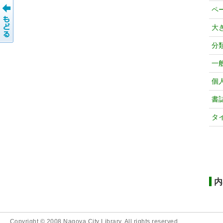
ペ
大
分
一
個
書
タ
内
Copyright © 2008 Nagoya City Library. All rights reserved.