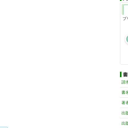
プ
書
請
書
著
出
出