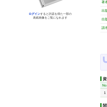
著
出
ログイン
すると許諾を得た一部の
表紙画像をご覧になれます
出
請
資
No
1
関