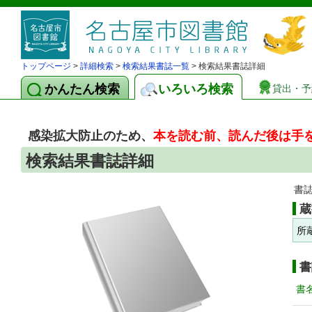
トップページ
>
詳細検索
>
検索結果書誌一覧
> 検索結果書誌詳細
かんたん検索
いろいろ検索
貸出・予
感染拡大防止のため、
本を読む前、読んだ後は手
検索結果書誌詳細
書
蔵
所
書
書