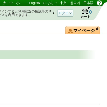
大
中
小
English
にほんご
中文
한국어
日本語
0
グインすると利用状況の確認等のサ
ビスを利用できます。
カート
マイページ