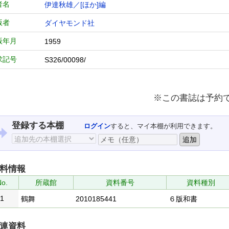
者名
伊達秋雄／[ほか]編
版者
ダイヤモンド社
版年月
1959
求記号
S326/00098/
※この書誌は予約
登録する本棚
ログイン
すると、マイ本棚が利用できます。
料情報
No.
所蔵館
資料番号
資料種別
1
鶴舞
2010185441
６版和書
連資料