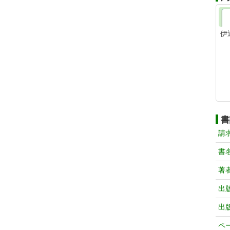
伊
書
請
書
著
出
出
ペ