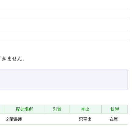
できません。
配架場所
別置
帯出
状態
２階書庫
禁帯出
在庫