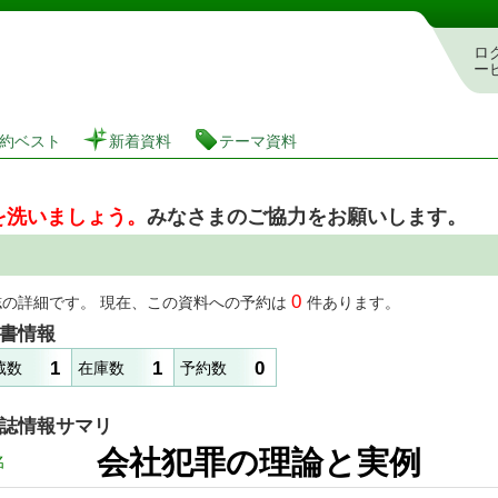
図書館 蔵書検索・予約システム
ロ
ー
約ベスト
新着資料
テーマ資料
を洗いましょう。
みなさまのご協力をお願いします。
0
誌の詳細です。 現在、この資料への予約は
件あります。
書情報
1
1
0
蔵数
在庫数
予約数
誌情報サマリ
会社犯罪の理論と実例
名