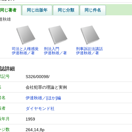
同じ著者
同じ出版年
同じ分類
同じ件名
達秋雄
司法と人権感覚
刑法入門
刑事訴訟法講話
伊達秋雄／著
伊達秋雄／著
伊達秋雄／著
誌詳細
求記号
S326/00098/
名
会社犯罪の理論と実例
者名
伊達秋雄／[ほか]編
版者
ダイヤモンド社
版年月
1959
ージ数
264,14,8p