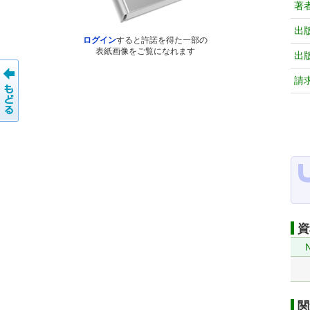
著
出
ログイン
すると許諾を得た一部の
表紙画像をご覧になれます
出
請
資
関