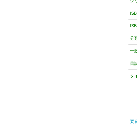
シ
IS
IS
分
一
書
タ
要