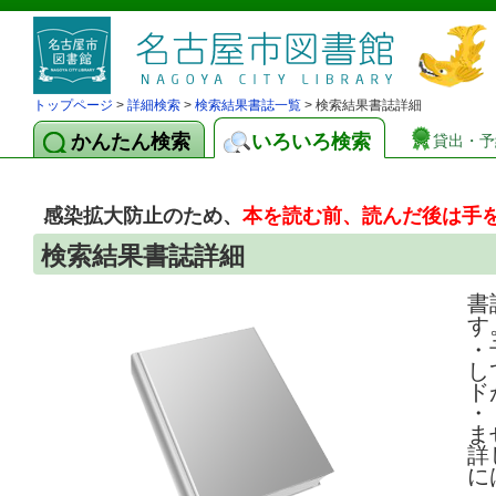
トップページ
>
詳細検索
>
検索結果書誌一覧
> 検索結果書誌詳細
かんたん検索
いろいろ検索
貸出・予
感染拡大防止のため、
本を読む前、読んだ後は手
検索結果書誌詳細
書
す
・
し
ド
・
ま
詳
に