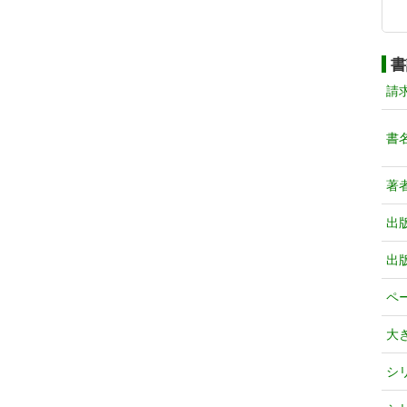
書
請
書
著
出
出
ペ
大
シ