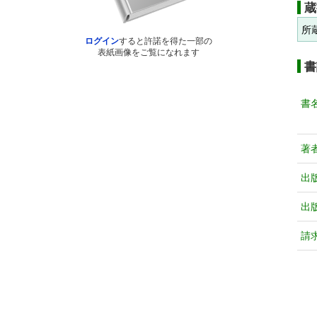
蔵
所
ログイン
すると許諾を得た一部の
表紙画像をご覧になれます
書
書
著
出
出
請