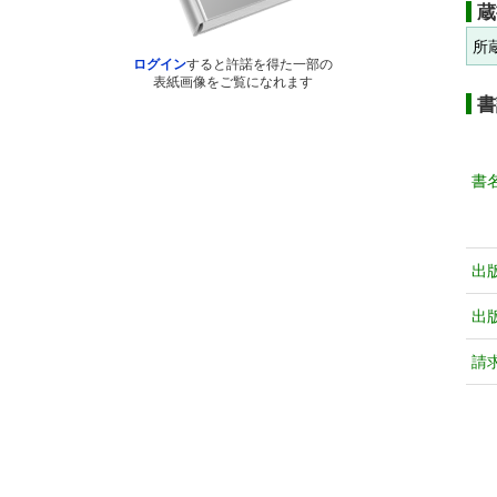
蔵
所
ログイン
すると許諾を得た一部の
表紙画像をご覧になれます
書
書
出
出
請