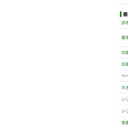
書
請
書
出
出
ペ
大
シ
シ
巻