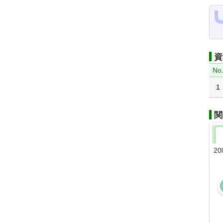
資
No
1
関
20