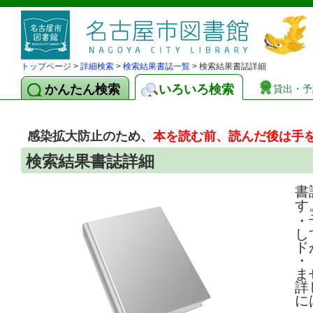
トップページ
>
詳細検索
>
検索結果書誌一覧
> 検索結果書誌詳細
かんたん検索
いろいろ検索
貸出・予
感染拡大防止のため、
本を読む前、読んだ後は手
検索結果書誌詳細
書
す
・
し
ド
・
ま
詳
に