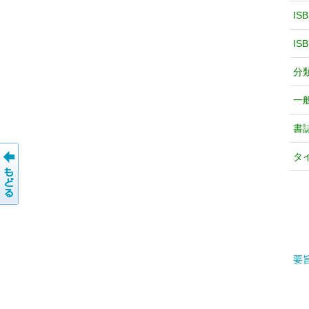
IS
IS
分
一
書
タ
要