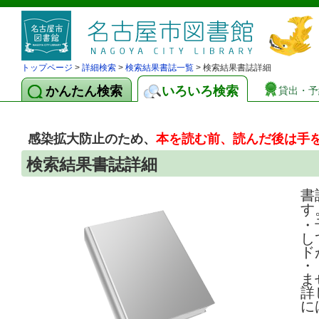
トップページ
>
詳細検索
>
検索結果書誌一覧
> 検索結果書誌詳細
かんたん検索
いろいろ検索
貸出・予
感染拡大防止のため、
本を読む前、読んだ後は手
検索結果書誌詳細
書
す
・
し
ド
・
ま
詳
に