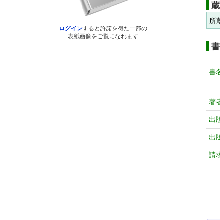
蔵
所
ログイン
すると許諾を得た一部の
表紙画像をご覧になれます
書
書
著
出
出
請