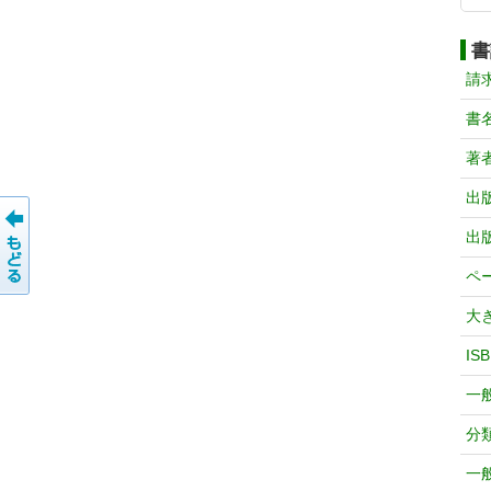
書
請
書
著
出
出
ペ
大
IS
一
分
一