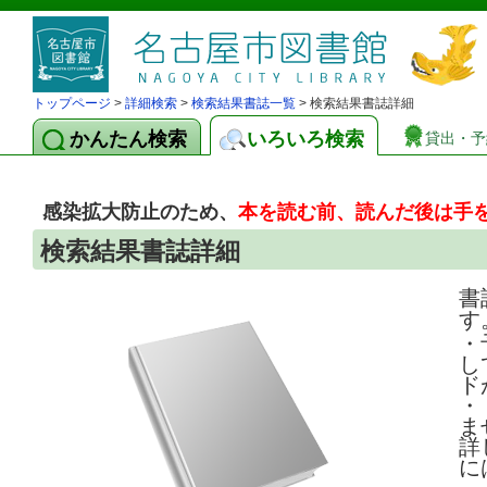
トップページ
>
詳細検索
>
検索結果書誌一覧
> 検索結果書誌詳細
かんたん検索
いろいろ検索
貸出・予
感染拡大防止のため、
本を読む前、読んだ後は手
検索結果書誌詳細
書
す
・
し
ド
・
ま
詳
に