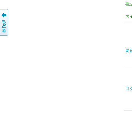
書
タ
要
目