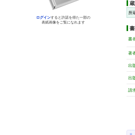
蔵
所
ログイン
すると許諾を得た一部の
表紙画像をご覧になれます
書
書
著
出
出
請