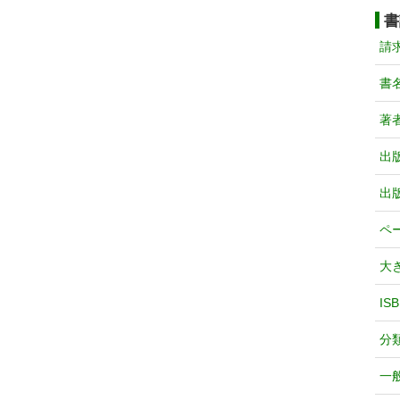
書
請
書
著
出
出
ペ
大
IS
分
一