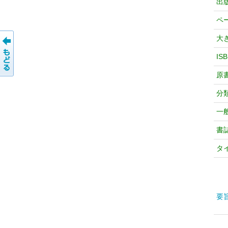
出
ペ
大
IS
原
分
一
書
タ
要