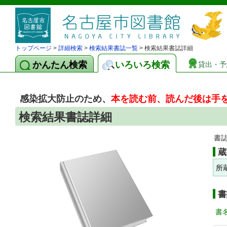
トップページ
>
詳細検索
>
検索結果書誌一覧
> 検索結果書誌詳細
かんたん検索
いろいろ検索
貸出・予
感染拡大防止のため、
本を読む前、読んだ後は手
検索結果書誌詳細
書
蔵
所
書
書