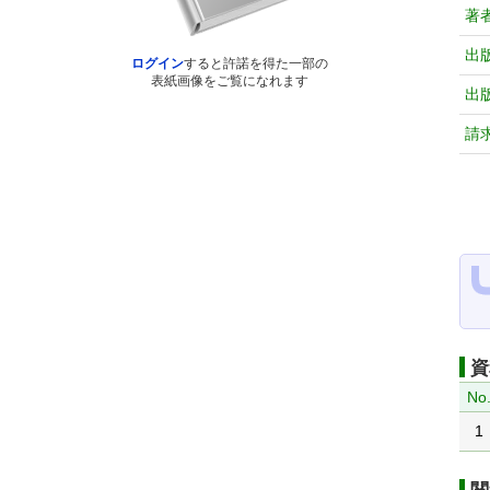
著
出
ログイン
すると許諾を得た一部の
表紙画像をご覧になれます
出
請
資
No
1