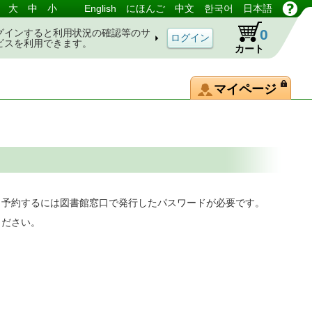
大
中
小
English
にほんご
中文
한국어
日本語
0
グインすると利用状況の確認等のサ
ビスを利用できます。
カート
マイページ
。予約するには図書館窓口で発行したパスワードが必要です。
ください。