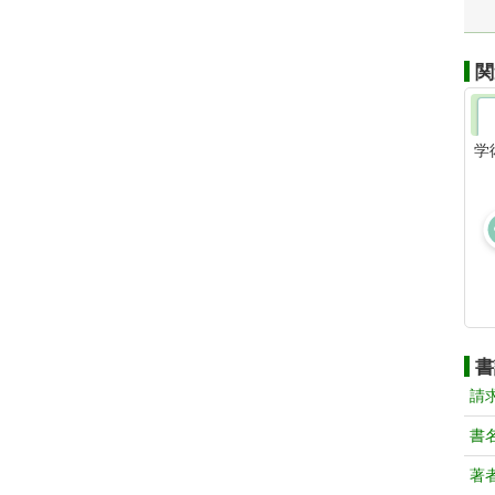
関
学
書
請
書
著