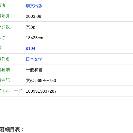
版者
朋文出版
版年月
2003.08
ージ数
753p
きさ
18×25cm
類
9104
般件名
日本文学
誌種別
一般和書
容注記
文献:p689〜753
イトルコード
1009913037287
容細目表：