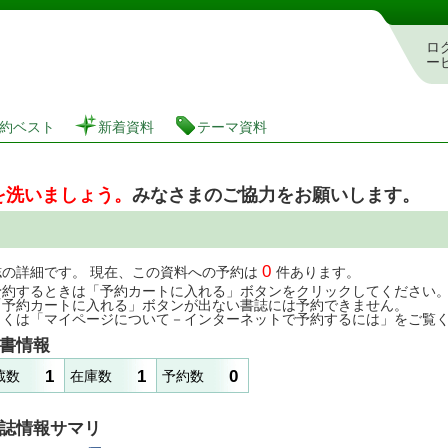
図書館 蔵書検索・予約システム
ロ
ー
約ベスト
新着資料
テーマ資料
を洗いましょう。
みなさまのご協力をお願いします。
0
誌の詳細です。 現在、この資料への予約は
件あります。
予約するときは「予約カートに入れる」ボタンをクリックしてください
「予約カートに入れる」ボタンが出ない書誌には予約できません。
しくは「マイページについて－インターネットで予約するには」をご覧
書情報
1
1
0
蔵数
在庫数
予約数
誌情報サマリ