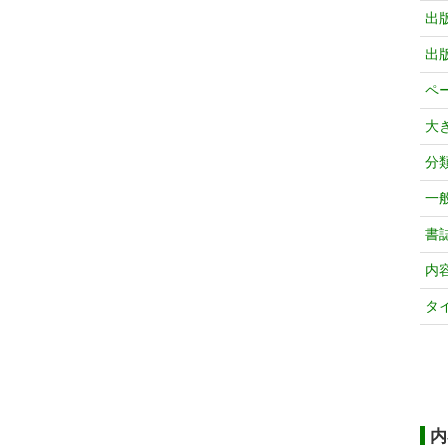
出
出
ペ
大
分
一
書
内
タ
内