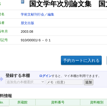
国文学年次別論文集 国文学
名
者名
学術文献刊行会／編集
版者
朋文出版
版年月
2003.08
求記号
910/00001/６－０１
登録する本棚
ログイン
すると、マイ本棚が利用できます。
料情報
No.
所蔵館
資料番号
資料種別