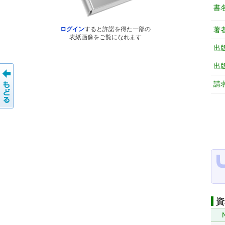
書
著
ログイン
すると許諾を得た一部の
表紙画像をご覧になれます
出
出
請
資