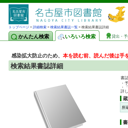
トップページ
>
詳細検索
>
検索結果書誌一覧
> 検索結果書誌詳細
かんたん検索
いろいろ検索
貸出・予
感染拡大防止のため、
本を読む前、読んだ後は手
検索結果書誌詳細
書
・
・
詳
蔵
所
書