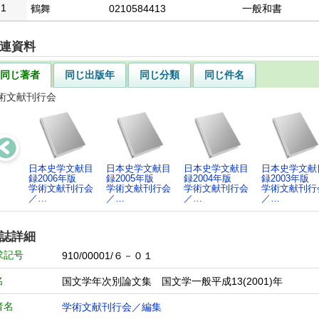
1
鶴舞
0210584413
一般和書
連資料
同じ著者
同じ出版年
同じ分類
同じ件名
術文献刊行会
日本史学文献目
日本史学文献目
日本史学文献目
日本史学文献
録2006年版
録2005年版
録2004年版
録2003年版
学術文献刊行会
学術文献刊行会
学術文献刊行会
学術文献刊行
／…
／…
／…
／…
誌詳細
求記号
910/00001/６－０１
名
国文学年次別論文集 国文学一般平成13(2001)年
者名
学術文献刊行会／編集