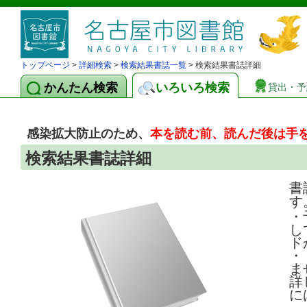
トップページ
>
詳細検索
>
検索結果書誌一覧
> 検索結果書誌詳細
かんたん検索
いろいろ検索
貸出・予
感染拡大防止のため、
本を読む前、読んだ後は手
検索結果書誌詳細
書
す
・
し
ド
・
ま
詳
に