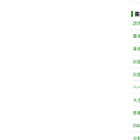
書
請
書
著
出
出
ペ
大
巻
IS
分