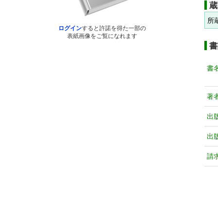
蔵
所
ログイン
すると許諾を得た一部の
表紙画像をご覧になれます
書
書
著
出
出
請