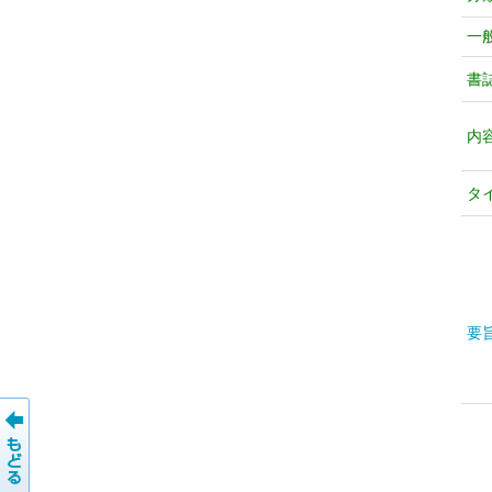
一
書
内
タ
要