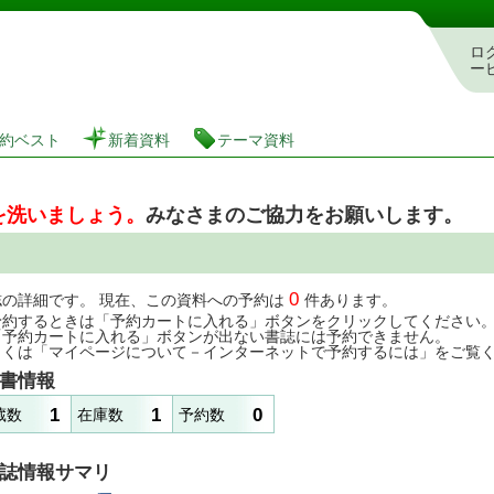
図書館 蔵書検索・予約システム
ロ
ー
約ベスト
新着資料
テーマ資料
を洗いましょう。
みなさまのご協力をお願いします。
0
誌の詳細です。 現在、この資料への予約は
件あります。
予約するときは「予約カートに入れる」ボタンをクリックしてください
「予約カートに入れる」ボタンが出ない書誌には予約できません。
しくは「マイページについて－インターネットで予約するには」をご覧
書情報
1
1
0
蔵数
在庫数
予約数
誌情報サマリ