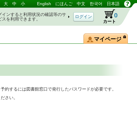
大
中
小
English
にほんご
中文
한국어
日本語
0
グインすると利用状況の確認等のサ
ビスを利用できます。
カート
マイページ
。予約するには図書館窓口で発行したパスワードが必要です。
ください。