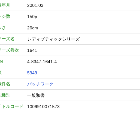
版年月
2001.03
ージ数
150p
きさ
26cm
リーズ名
レディブティックシリーズ
リーズ巻次
1641
BN
4-8347-1641-4
類
5949
般件名
パッチワーク
誌種別
一般和書
イトルコード
1009910071573