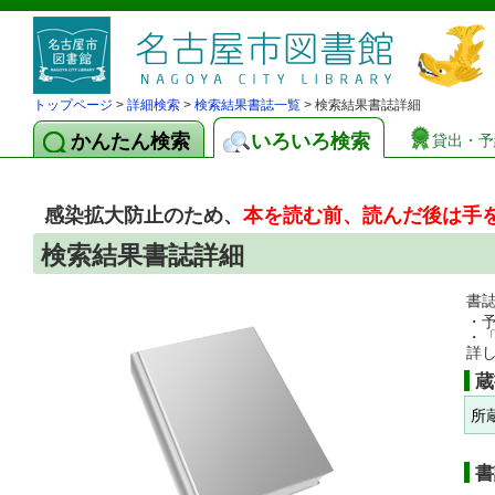
トップページ
>
詳細検索
>
検索結果書誌一覧
> 検索結果書誌詳細
かんたん検索
いろいろ検索
貸出・予
感染拡大防止のため、
本を読む前、読んだ後は手
検索結果書誌詳細
書
・
・
詳
蔵
所
書