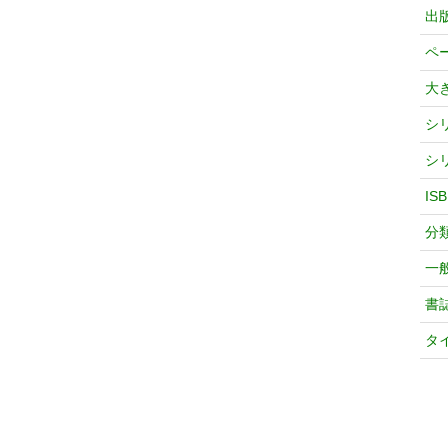
出
ペ
大
シ
シ
IS
分
一
書
タ