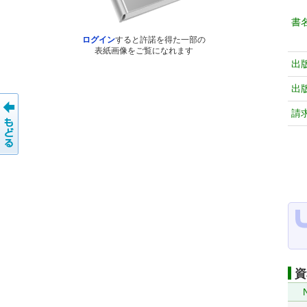
書
ログイン
すると許諾を得た一部の
表紙画像をご覧になれます
出
出
請
資