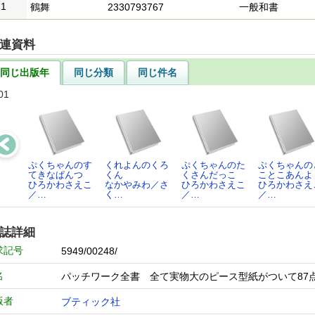
1
鶴舞
2330793767
一般和書
連資料
同じ出版年
同じ分類
同じ件名
01
ぷくちゃんのす
くれよんのくろ
ぷくちゃんのた
ぷくちゃんの
てきなぱんつ
くん
くさんだっこ
ことこあんよ
ひろかわさえこ
なかやみわ／さ
ひろかわさえこ
ひろかわさえ
／…
く…
／…
／…
誌詳細
求記号
5949/00248/
名
パッチワーク全書 全て実物大のピース型紙がついて87
版者
ブティック社