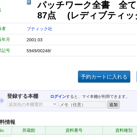
パッチワーク全書 全て
名
87点 (レディブティッ
版者
ブティック社
版年月
2001.03
求記号
5949/00248/
登録する本棚
ログイン
すると、マイ本棚が利用できます。
料情報
No.
所蔵館
資料番号
資料種別