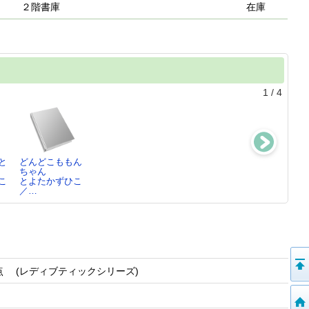
２階書庫
在庫
1
/
4
と
どんどこももん
ばいばい
かいけつゾロリ
じゃあじゃあび
ちゃん
まついのりこ／
あついぜ!ラーメ
りびり
こ
とよたかずひこ
作…
ンた…
まついのりこ／
／…
原ゆたか／さ
作…
く・…
点 (レディブティックシリーズ)