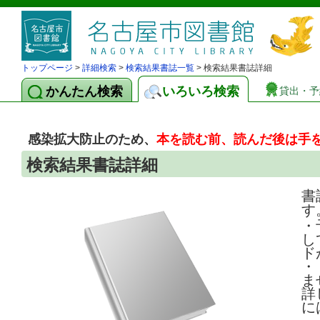
トップページ
>
詳細検索
>
検索結果書誌一覧
> 検索結果書誌詳細
かんたん検索
いろいろ検索
貸出・予
感染拡大防止のため、
本を読む前、読んだ後は手
検索結果書誌詳細
書
す
・
し
ド
・
ま
詳
に