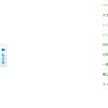
ペ
大
シ
シ
IS
分
一
書
タ