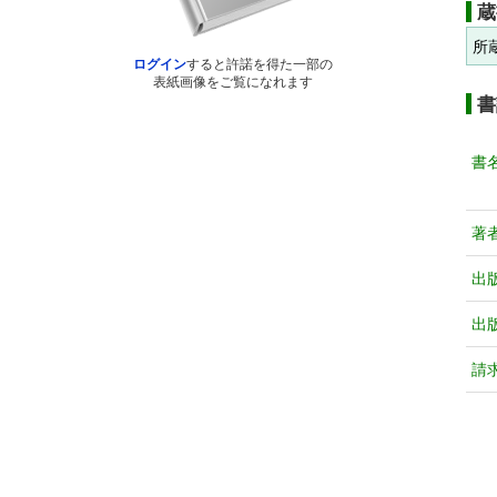
蔵
所
ログイン
すると許諾を得た一部の
表紙画像をご覧になれます
書
書
著
出
出
請