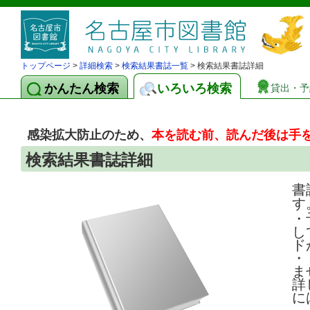
トップページ
>
詳細検索
>
検索結果書誌一覧
> 検索結果書誌詳細
かんたん検索
いろいろ検索
貸出・予
感染拡大防止のため、
本を読む前、読んだ後は手
検索結果書誌詳細
書
す
・
し
ド
・
ま
詳
に