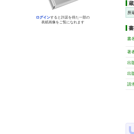
蔵
所
ログイン
すると許諾を得た一部の
表紙画像をご覧になれます
書
書
著
出
出
請