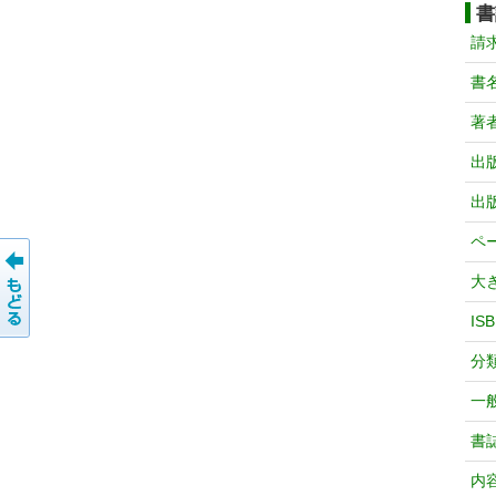
書
請
書
著
出
出
ペ
大
IS
分
一
書
内