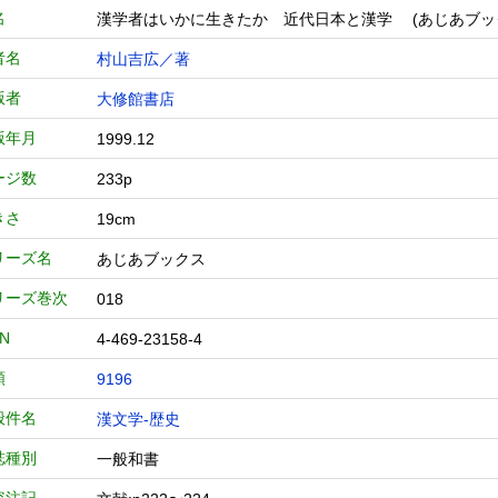
名
漢学者はいかに生きたか 近代日本と漢学 (あじあブッ
者名
村山吉広／著
版者
大修館書店
版年月
1999.12
ージ数
233p
きさ
19cm
リーズ名
あじあブックス
リーズ巻次
018
BN
4-469-23158-4
類
9196
般件名
漢文学-歴史
誌種別
一般和書