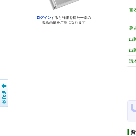
書
ログイン
すると許諾を得た一部の
表紙画像をご覧になれます
著
出
出
請
資