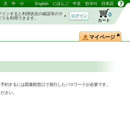
大
中
小
English
にほんご
中文
한국어
日本語
0
グインすると利用状況の確認等のサ
ビスを利用できます。
カート
マイページ
。予約するには図書館窓口で発行したパスワードが必要です。
ください。