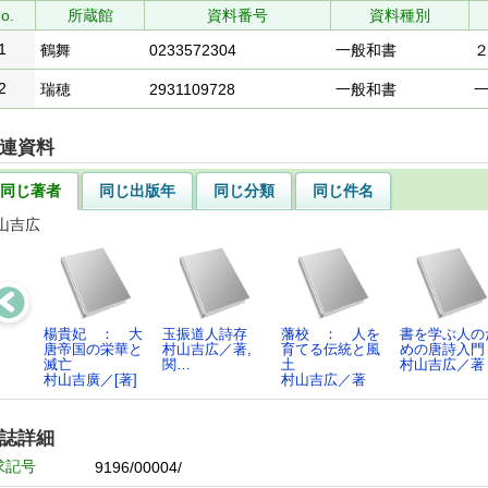
o.
所蔵館
資料番号
資料種別
1
鶴舞
0233572304
一般和書
2
瑞穂
2931109728
一般和書
連資料
同じ著者
同じ出版年
同じ分類
同じ件名
山吉広
楊貴妃 ： 大
玉振道人詩存
藩校 ： 人を
書を学ぶ人の
唐帝国の栄華と
村山吉広／著,
育てる伝統と風
めの唐詩入門
滅亡
関…
土
村山吉広／著
村山吉廣／[著]
村山吉広／著
誌詳細
求記号
9196/00004/