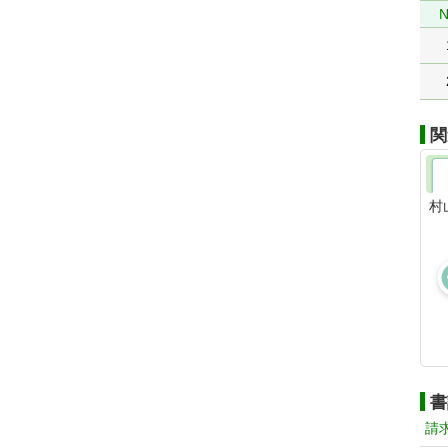
N
関
村
書
請