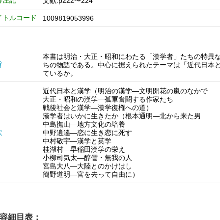
容注記
文献:p222〜224
イトルコード
1009819053996
本書は明治・大正・昭和にわたる「漢学者」たちの特異
旨
ちの物語である。中心に据えられたテーマは「近代日本
ているか。
近代日本と漢学（明治の漢学―文明開花の嵐のなかで
大正・昭和の漢学―孤軍奮闘する作家たち
戦後社会と漢学―漢学復権への道）
漢学者はいかに生きたか（根本通明―北から来た男
中島撫山―地方文化の培養
次
中野逍遙―恋に生き恋に死す
中村敬宇―漢学と英学
桂湖村―早稲田漢学の栄え
小柳司気太―醇儒・無我の人
宮島大八―大陸とのかけはし
簡野道明―官を去って自由に）
容細目表：