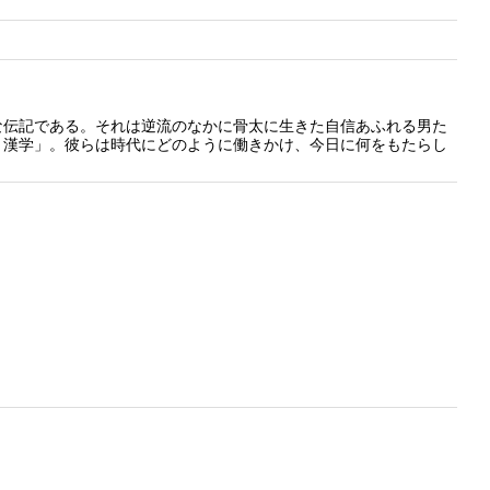
な伝記である。それは逆流のなかに骨太に生きた自信あふれる男た
と漢学」。彼らは時代にどのように働きかけ、今日に何をもたらし