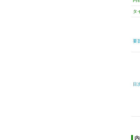
内
タ
要
目
内