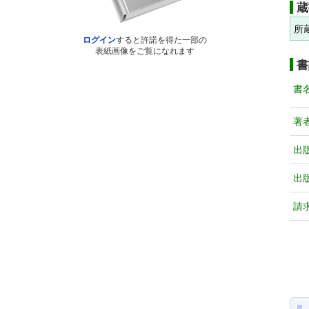
蔵
所
ログイン
すると許諾を得た一部の
表紙画像をご覧になれます
書
書
著
出
出
請