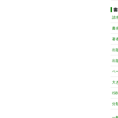
書
請
書
著
出
出
ペ
大
IS
分
一