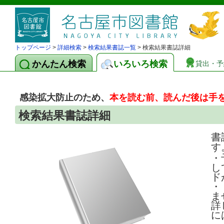
トップページ
>
詳細検索
>
検索結果書誌一覧
> 検索結果書誌詳細
かんたん検索
いろいろ検索
貸出・予
感染拡大防止のため、
本を読む前、読んだ後は手
検索結果書誌詳細
書
す
・
し
ド
・
ま
詳
に