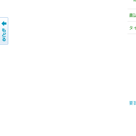
書
タ
要