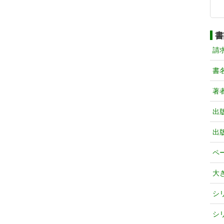
書
請
書
著
出
出
ペ
大
シ
シ