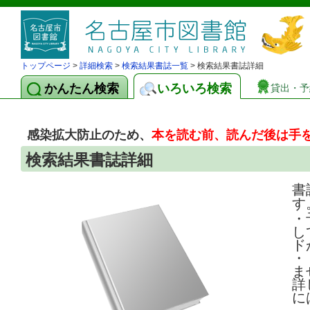
トップページ
>
詳細検索
>
検索結果書誌一覧
> 検索結果書誌詳細
かんたん検索
いろいろ検索
貸出・予
感染拡大防止のため、
本を読む前、読んだ後は手
検索結果書誌詳細
書
す
・
し
ド
・
ま
詳
に