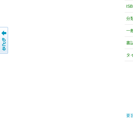
IS
分
一
書
タ
要