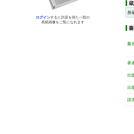
蔵
所
ログイン
すると許諾を得た一部の
表紙画像をご覧になれます
書
書
著
出
出
請