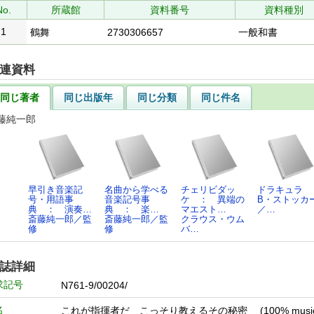
No.
所蔵館
資料番号
資料種別
1
鶴舞
2730306657
一般和書
連資料
同じ著者
同じ出版年
同じ分類
同じ件名
藤純一郎
早引き音楽記
名曲から学べる
チェリビダッ
ドラキュラ
号・用語事
音楽記号事
ケ ： 異端の
B・ストッカ
典 ： 演奏…
典 ： 楽…
マエスト…
／…
斎藤純一郎／監
斎藤純一郎／監
クラウス・ウム
修
修
バ…
誌詳細
求記号
N761-9/00204/
名
これが指揮者だ こっそり教えるその秘密 (100% music