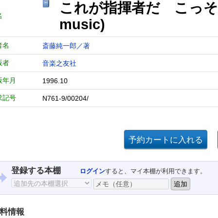
これが指揮者だ こっそ
名
music)
者名
斎藤純一郎／著
版者
音楽之友社
版年月
1996.10
求記号
N761-9/00204/
登録する本棚
ログイン
すると、マイ本棚が利用できます。
料情報