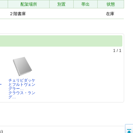
配架場所
別置
帯出
状態
２階書庫
在庫
1
/
1
チェリビダッケ
ー
とフルトヴェン
グラー…
クラウス・ラン
グ…
)