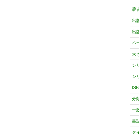
著
出
出
ペ
大
シ
シ
IS
分
一
書
タ