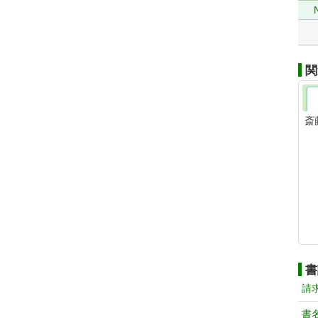
関
斎
書
請
書