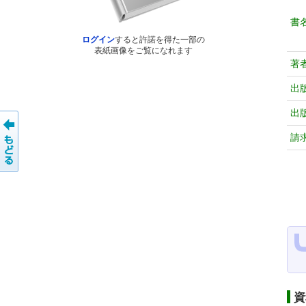
書
ログイン
すると許諾を得た一部の
表紙画像をご覧になれます
著
出
出
請
資