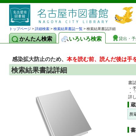
トップページ
>
詳細検索
>
検索結果書誌一覧
> 検索結果書誌詳細
かんたん検索
いろいろ検索
貸出・予
感染拡大防止のため、
本を読む前、読んだ後は手
検索結果書誌詳細
書
・
・
詳
蔵
所
書