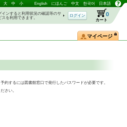
大
中
小
English
にほんご
中文
한국어
日本語
0
グインすると利用状況の確認等のサ
ビスを利用できます。
カート
マイページ
。予約するには図書館窓口で発行したパスワードが必要です。
ください。