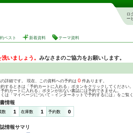
図書館 蔵書検索・予約システム
ロ
ー
約ベスト
新着資料
テーマ資料
を洗いましょう。
みなさまのご協力をお願いします。
0
誌の詳細です。 現在、この資料への予約は
件あります。
予約するときは「予約カートに入れる」ボタンをクリックしてください
「予約カートに入れる」ボタンが出ない書誌には予約できません。
しくは「マイページについて－インターネットで予約するには」をご覧
書情報
1
1
0
蔵数
在庫数
予約数
誌情報サマリ