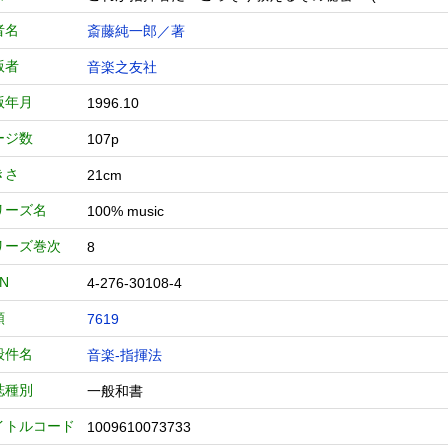
者名
斎藤純一郎／著
版者
音楽之友社
版年月
1996.10
ージ数
107p
きさ
21cm
リーズ名
100% music
リーズ巻次
8
BN
4-276-30108-4
類
7619
般件名
音楽-指揮法
誌種別
一般和書
イトルコード
1009610073733