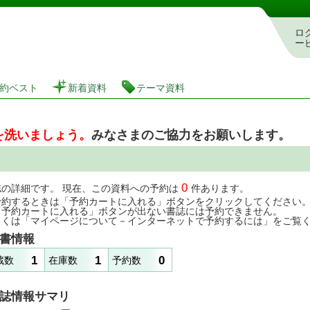
図書館 蔵書検索・予約システム
ロ
ー
約ベスト
新着資料
テーマ資料
を洗いましょう。
みなさまのご協力をお願いします。
0
誌の詳細です。 現在、この資料への予約は
件あります。
予約するときは「予約カートに入れる」ボタンをクリックしてください
「予約カートに入れる」ボタンが出ない書誌には予約できません。
しくは「マイページについて－インターネットで予約するには」をご覧
書情報
1
1
0
蔵数
在庫数
予約数
誌情報サマリ