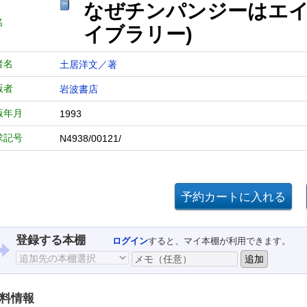
なぜチンパンジーはエイ
名
イブラリー)
者名
土居洋文／著
版者
岩波書店
版年月
1993
求記号
N4938/00121/
登録する本棚
ログイン
すると、マイ本棚が利用できます。
料情報