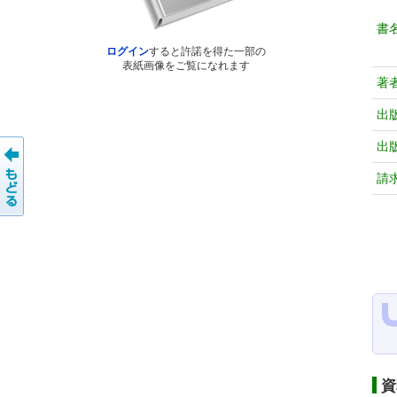
書
ログイン
すると許諾を得た一部の
表紙画像をご覧になれます
著
出
出
請
資