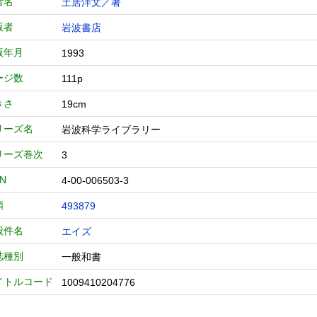
者名
土居洋文／著
版者
岩波書店
版年月
1993
ージ数
111p
きさ
19cm
リーズ名
岩波科学ライブラリー
リーズ巻次
3
BN
4-00-006503-3
類
493879
般件名
エイズ
誌種別
一般和書
イトルコード
1009410204776