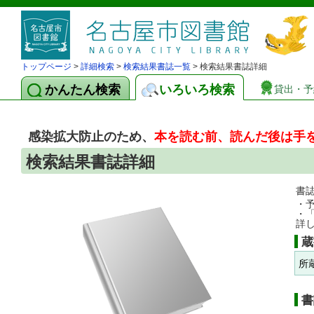
トップページ
>
詳細検索
>
検索結果書誌一覧
> 検索結果書誌詳細
かんたん検索
いろいろ検索
貸出・予
感染拡大防止のため、
本を読む前、読んだ後は手
検索結果書誌詳細
書
・
・
詳
蔵
所
書