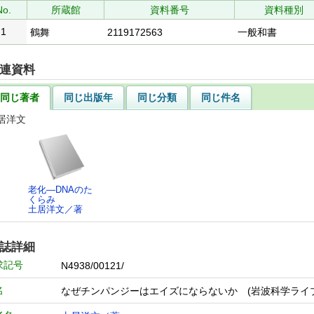
No.
所蔵館
資料番号
資料種別
1
鶴舞
2119172563
一般和書
連資料
同じ著者
同じ出版年
同じ分類
同じ件名
居洋文
老化―DNAのた
くらみ
土居洋文／著
誌詳細
求記号
N4938/00121/
名
なぜチンパンジーはエイズにならないか (岩波科学ライ