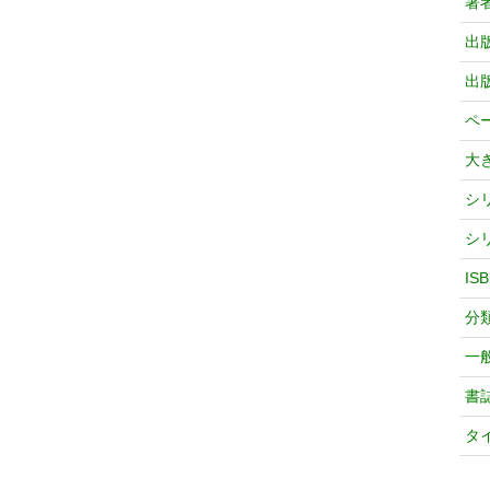
著
出
出
ペ
大
シ
シ
IS
分
一
書
タ