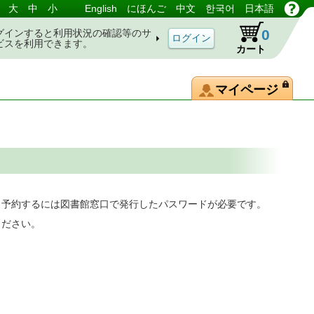
大
中
小
English
にほんご
中文
한국어
日本語
0
グインすると利用状況の確認等のサ
ビスを利用できます。
カート
マイページ
。予約するには図書館窓口で発行したパスワードが必要です。
ください。