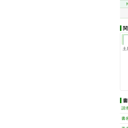
関
土
書
請
書