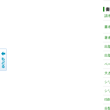
書
請
書
著
出
出
ペ
大
シ
シ
IS
分