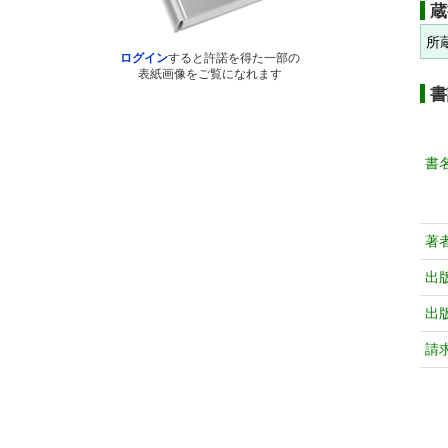
蔵
所
ログイン
すると許諾を得た一部の
表紙画像をご覧になれます
書
書
著
出
出
請