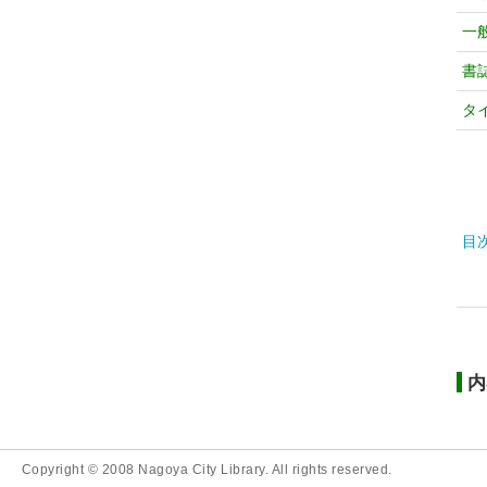
一
書
タ
目
内
Copyright © 2008 Nagoya City Library. All rights reserved.