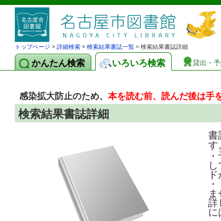
トップページ
>
詳細検索
>
検索結果書誌一覧
> 検索結果書誌詳細
かんたん検索
いろいろ検索
貸出・予
感染拡大防止のため、
本を読む前、読んだ後は手
検索結果書誌詳細
書
す
・
し
ド
・
ま
詳
に