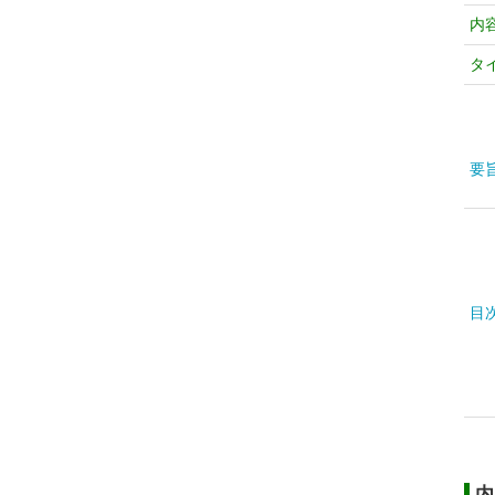
内
タ
要
目
内