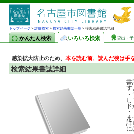
トップページ
>
詳細検索
>
検索結果書誌一覧
> 検索結果書誌詳細
かんたん検索
いろいろ検索
貸出・予
感染拡大防止のため、
本を読む前、読んだ後は手
検索結果書誌詳細
書
す
・
し
ド
・
ま
詳
に