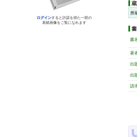
蔵
所
ログイン
すると許諾を得た一部の
表紙画像をご覧になれます
書
書
著
出
出
請