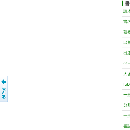
書
請
書
著
出
出
ペ
大
IS
一
分
一
書