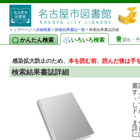
トップページ
>
詳細検索
>
検索結果書誌一覧
> 検索結果書誌詳細
かんたん検索
いろいろ検索
貸出・予
感染拡大防止のため、
本を読む前、読んだ後は手
検索結果書誌詳細
書
す
・
し
ド
・
ま
詳
に