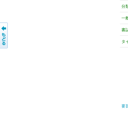
分
一
書
タ
要