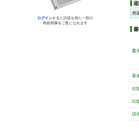
蔵
所
ログイン
すると許諾を得た一部の
表紙画像をご覧になれます
書
書
著
出
出
請