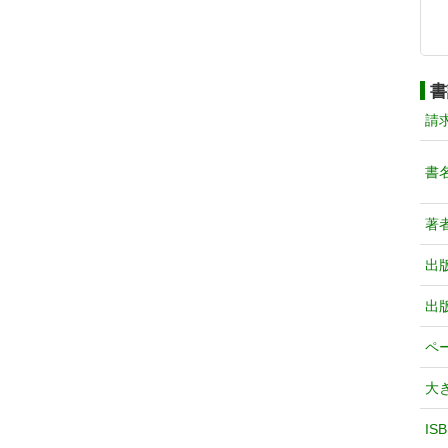
書
請
書
著
出
出
ペ
大
IS