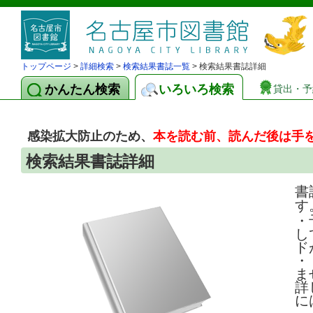
トップページ
>
詳細検索
>
検索結果書誌一覧
> 検索結果書誌詳細
かんたん検索
いろいろ検索
貸出・予
感染拡大防止のため、
本を読む前、読んだ後は手
検索結果書誌詳細
書
す
・
し
ド
・
ま
詳
に