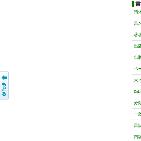
書
請
書
著
出
出
ペ
大
IS
分
一
書
内