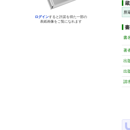
蔵
所
ログイン
すると許諾を得た一部の
表紙画像をご覧になれます
書
書
著
出
出
請