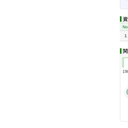
資
No
1
関
19