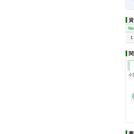
資
No
1
関
小
書