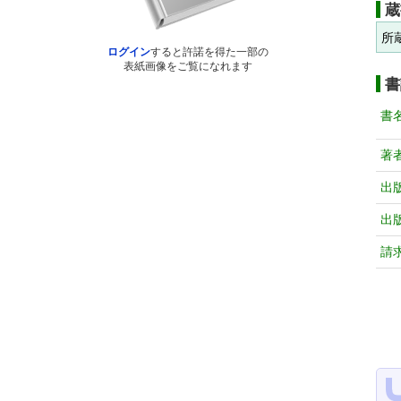
蔵
所
ログイン
すると許諾を得た一部の
表紙画像をご覧になれます
書
書
著
出
出
請