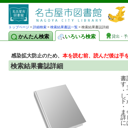
トップページ
>
詳細検索
>
検索結果書誌一覧
> 検索結果書誌詳細
かんたん検索
いろいろ検索
貸出・予
感染拡大防止のため、
本を読む前、読んだ後は手
検索結果書誌詳細
書
す
・
し
ド
・
ま
詳
に