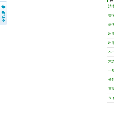
請
書
著
出
出
ペ
大
一
分
書
タ