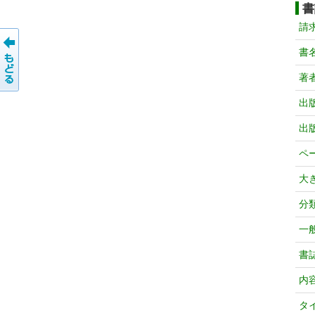
書
請
書
著
出
出
ペ
大
分
一
書
内
タ