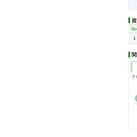
資
No
1
関
マ