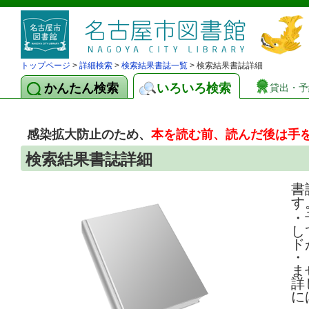
トップページ
>
詳細検索
>
検索結果書誌一覧
> 検索結果書誌詳細
かんたん検索
いろいろ検索
貸出・予
感染拡大防止のため、
本を読む前、読んだ後は手
検索結果書誌詳細
書
す
・
し
ド
・
ま
詳
に