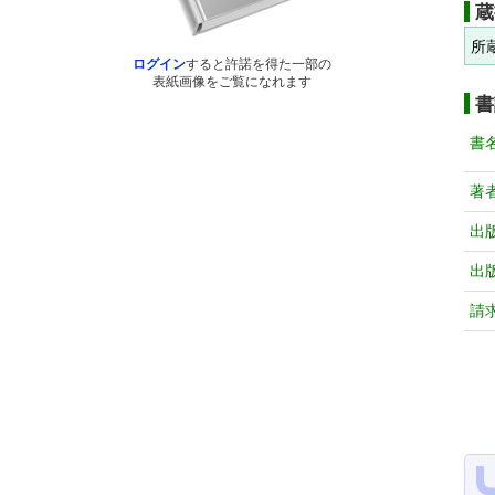
蔵
所
ログイン
すると許諾を得た一部の
表紙画像をご覧になれます
書
書
著
出
出
請