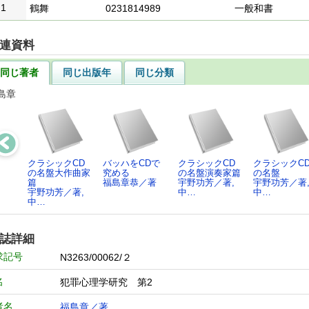
1
鶴舞
0231814989
一般和書
連資料
同じ著者
同じ出版年
同じ分類
島章
クラシックCD
バッハをCDで
クラシックCD
クラシックC
の名盤大作曲家
究める
の名盤演奏家篇
の名盤
篇
福島章恭／著
宇野功芳／著,
宇野功芳／著
宇野功芳／著,
中…
中…
中…
誌詳細
求記号
N3263/00062/２
名
犯罪心理学研究 第2
者名
福島章／著