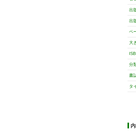
出
出
ペ
大
IS
分
書
タ
内