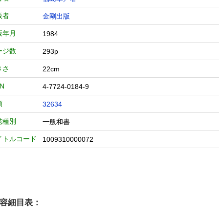
版者
金剛出版
版年月
1984
ージ数
293p
きさ
22cm
BN
4-7724-0184-9
類
32634
誌種別
一般和書
イトルコード
1009310000072
容細目表：