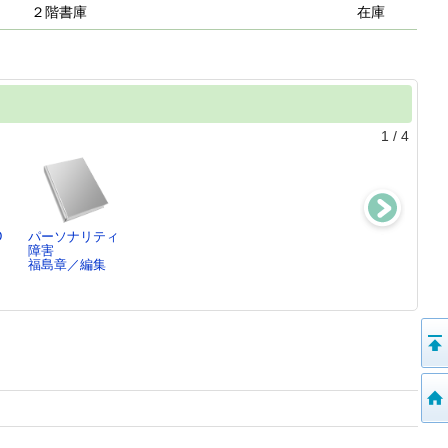
２階書庫
在庫
1
/
4
D
パーソナリティ
犯罪心理学
マンガ5月から
ベートーヴェン
障害
福島章／監修,
読む精神分析学
の精神分
,
福島章／編集
P…
入門
析 ： 愛と…
石田おさむ／画,
福島章／著
…