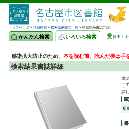
トップページ
>
詳細検索
>
検索結果書誌一覧
> 検索結果書誌詳細
かんたん検索
いろいろ検索
貸出・予
感染拡大防止のため、
本を読む前、読んだ後は手
検索結果書誌詳細
書
・
・
詳
蔵
所
書