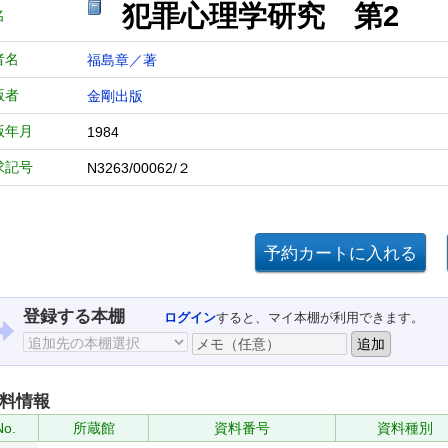
犯罪心理学研究 第2
名
者名
福島章／著
版者
金剛出版
版年月
1984
求記号
N3263/00062/２
登録する本棚
ログイン
すると、マイ本棚が利用できます。
料情報
No.
所蔵館
資料番号
資料種別