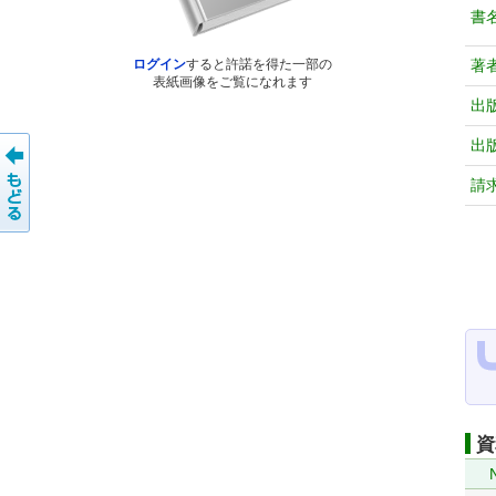
書
著
ログイン
すると許諾を得た一部の
表紙画像をご覧になれます
出
出
請
資