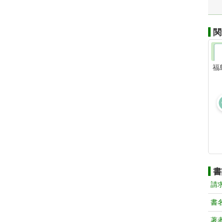
関
福
書
請
書
著