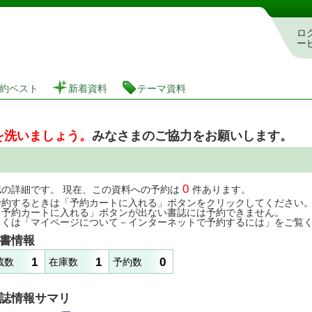
図書館 蔵書検索・予約システム
ロ
ー
約ベスト
新着資料
テーマ資料
を洗いましょう。
みなさまのご協力をお願いします。
0
誌の詳細です。 現在、この資料への予約は
件あります。
予約するときは「予約カートに入れる」ボタンをクリックしてください
「予約カートに入れる」ボタンが出ない書誌には予約できません。
しくは「マイページについて－インターネットで予約するには」をご覧
書情報
1
1
0
蔵数
在庫数
予約数
誌情報サマリ