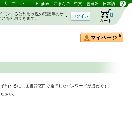
大
中
小
English
にほんご
中文
한국어
日本語
0
グインすると利用状況の確認等のサ
ビスを利用できます。
カート
マイページ
。予約するには図書館窓口で発行したパスワードが必要です。
ください。