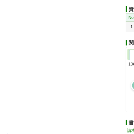
資
No
1
関
19
書
請