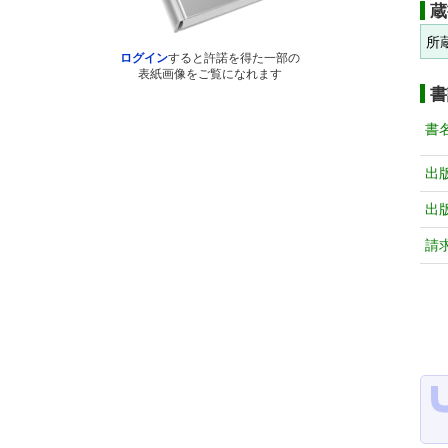
蔵
所
ログイン
すると許諾を得た一部の
表紙画像をご覧になれます
書
書
出
出
請