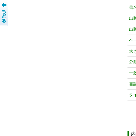
書
出
出
ペ
大
分
一
書
タ
内