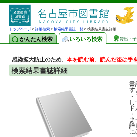
トップページ
>
詳細検索
>
検索結果書誌一覧
> 検索結果書誌詳細
かんたん検索
いろいろ検索
貸出・予
感染拡大防止のため、
本を読む前、読んだ後は手
検索結果書誌詳細
書
す
・
し
ド
・
ま
詳
に