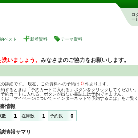
図書館 蔵書検索・予約システム
ロ
ー
約ベスト
新着資料
テーマ資料
を洗いましょう。
みなさまのご協力をお願いします。
0
誌の詳細です。 現在、この資料への予約は
件あります。
予約するときは「予約カートに入れる」ボタンをクリックしてください
「予約カートに入れる」ボタンが出ない書誌には予約できません。
しくは「マイページについて－インターネットで予約するには」をご覧
書情報
1
1
0
蔵数
在庫数
予約数
誌情報サマリ