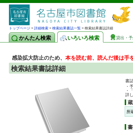
トップページ
>
詳細検索
>
検索結果書誌一覧
> 検索結果書誌詳細
かんたん検索
いろいろ検索
貸出・予
感染拡大防止のため、
本を読む前、読んだ後は手
検索結果書誌詳細
書
・
・
詳
蔵
所
書