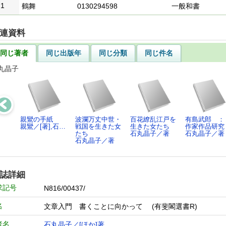
1
鶴舞
0130294598
一般和書
連資料
同じ著者
同じ出版年
同じ分類
同じ件名
丸晶子
親鸞の手紙
波瀾万丈中世・
百花繚乱江戸を
有島武郎 
親鸞／[著],石…
戦国を生きた女
生きた女たち
作家作品研究
たち
石丸晶子／著
石丸晶子／著
石丸晶子／著
誌詳細
求記号
N816/00437/
名
文章入門 書くことに向かって (有斐閣選書R)
者名
石丸晶子／[ほか]著