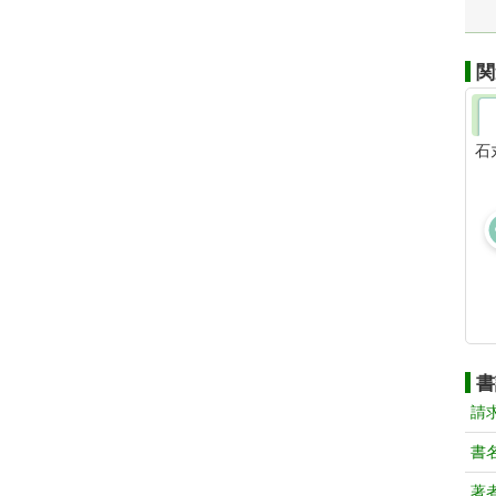
関
石
書
請
書
著