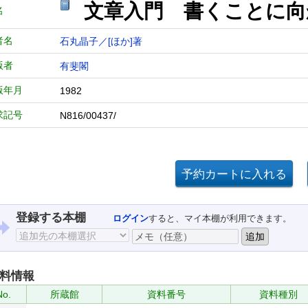
文章入門 書くことに向
名
者名
石丸晶子／[ほか]著
版者
有斐閣
版年月
1982
求記号
N816/00437/
登録する本棚
ログイン
すると、マイ本棚が利用できます。
料情報
No.
所蔵館
資料番号
資料種別