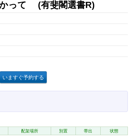
かって (有斐閣選書R)
配架場所
別置
帯出
状態