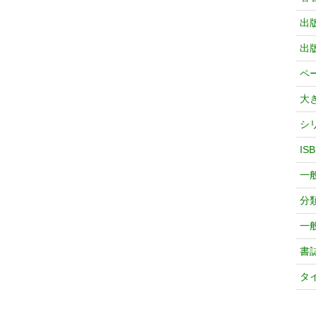
出
出
ペ
大
シ
IS
一
分
一
書
タ