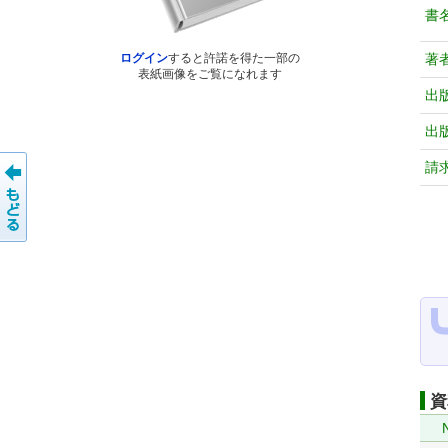
書
著
ログイン
すると許諾を得た一部の
表紙画像をご覧になれます
出
出
請
資