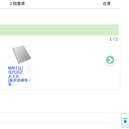
２階書庫
在庫
1
/
2
：
蜻蛉日記 ：
こだわりの大和
式子内親王
万葉の女たち男
現代語訳 ：
路 ： 花と恋
伝 ： 面影び
たち
ある女…
の万葉…
とは法然
石丸晶子／著
[藤原道綱母／
石丸晶子／文,
石丸晶子／著
著…
藤…