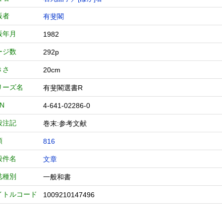
版者
有斐閣
版年月
1982
ージ数
292p
きさ
20cm
リーズ名
有斐閣選書R
BN
4-641-02286-0
般注記
巻末:参考文献
類
816
般件名
文章
誌種別
一般和書
イトルコード
1009210147496