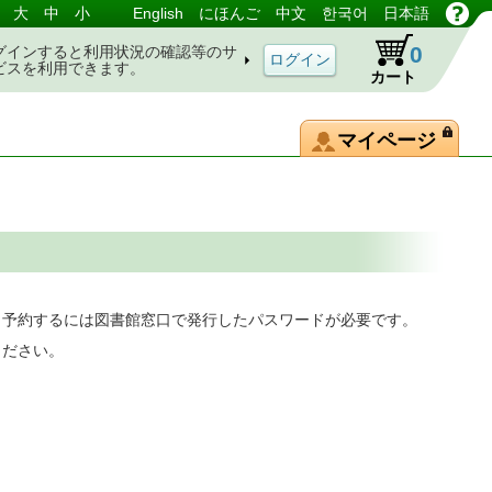
大
中
小
English
にほんご
中文
한국어
日本語
0
グインすると利用状況の確認等のサ
ビスを利用できます。
カート
マイページ
。予約するには図書館窓口で発行したパスワードが必要です。
ください。