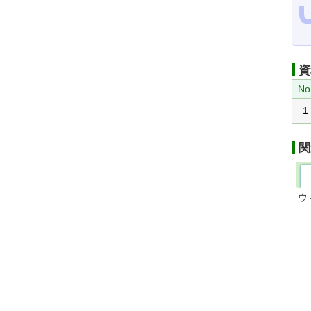
資
No
1
関
ウ