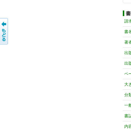
書
請
書
著
出
出
ペ
大
分
一
書
内