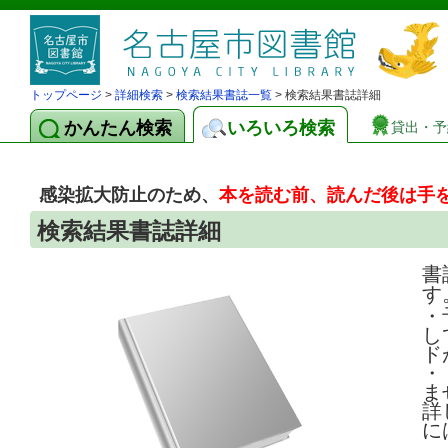
トップページ
>
詳細検索
>
検索結果書誌一覧
> 検索結果書誌詳細
かんたん検索
いろいろ検索
貸出・予
感染拡大防止のため、
本を読む前、読んだ後は手
検索結果書誌詳細
書
す
・
し
ド
・
ま
詳
に