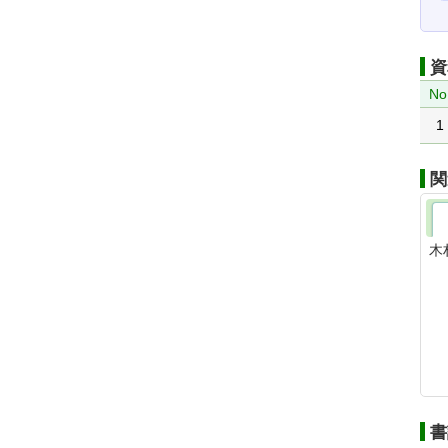
資
No
1
関
木
書