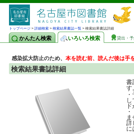
トップページ
>
詳細検索
>
検索結果書誌一覧
> 検索結果書誌詳細
かんたん検索
いろいろ検索
貸出・予
感染拡大防止のため、
本を読む前、読んだ後は手
検索結果書誌詳細
書
す
・
し
ド
・
ま
詳
に