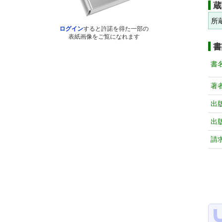
蔵
所
ログイン
すると許諾を得た一部の
表紙画像をご覧になれます
書
書
著
出
出
請