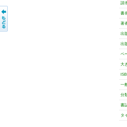
請
書
著
出
出
ペ
大
IS
一
分
書
タ