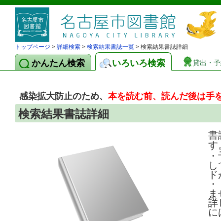
トップページ
>
詳細検索
>
検索結果書誌一覧
> 検索結果書誌詳細
かんたん検索
いろいろ検索
貸出・予
感染拡大防止のため、
本を読む前、読んだ後は手
検索結果書誌詳細
書
す
・
し
ド
・
ま
詳
に