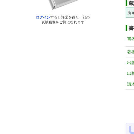
蔵
所
ログイン
すると許諾を得た一部の
表紙画像をご覧になれます
書
書
著
出
出
請