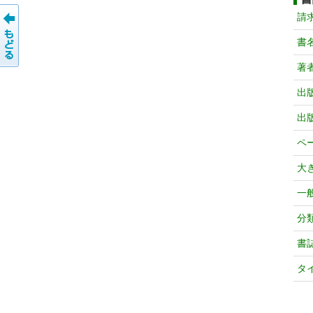
請
書
著
出
出
ペ
大
一
分
書
タ