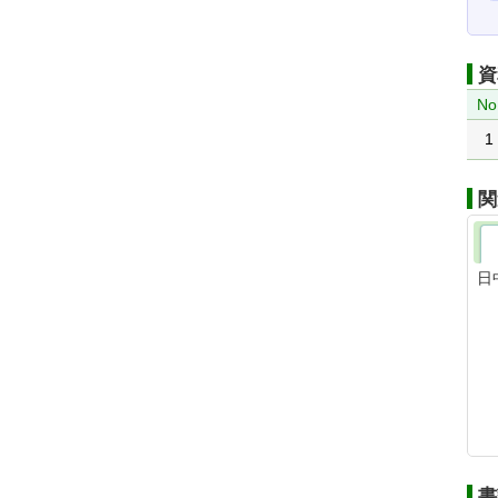
資
No
1
関
日
書