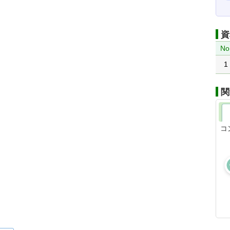
資
No
1
関
コ