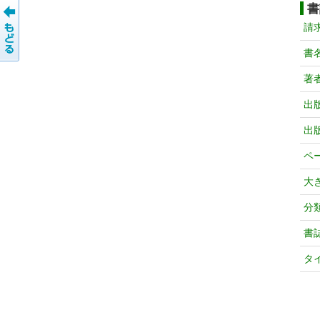
書
請
書
著
出
出
ペ
大
分
書
タ