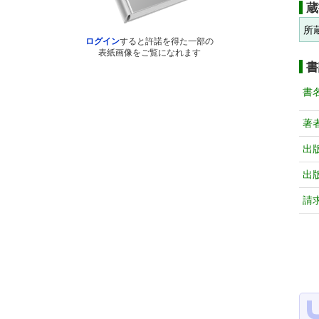
蔵
所
ログイン
すると許諾を得た一部の
表紙画像をご覧になれます
書
書
著
出
出
請