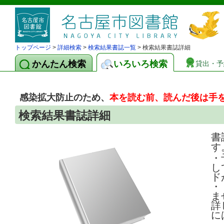
トップページ
>
詳細検索
>
検索結果書誌一覧
> 検索結果書誌詳細
かんたん検索
いろいろ検索
貸出・予
感染拡大防止のため、
本を読む前、読んだ後は手
検索結果書誌詳細
書
す
・
し
ド
・
ま
詳
に