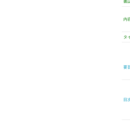
書
内
タ
要
目