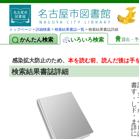
トップページ
>
詳細検索
>
検索結果書誌一覧
> 検索結果書誌詳細
かんたん検索
いろいろ検索
貸出・予
感染拡大防止のため、
本を読む前、読んだ後は手
検索結果書誌詳細
書
す
・
し
ド
・
ま
詳
に