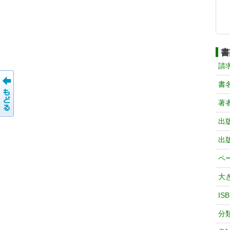
書
請
書
著
出
出
ペ
大
IS
分