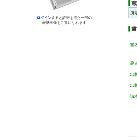
蔵
所
ログイン
すると許諾を得た一部の
表紙画像をご覧になれます
書
書
著
出
出
請