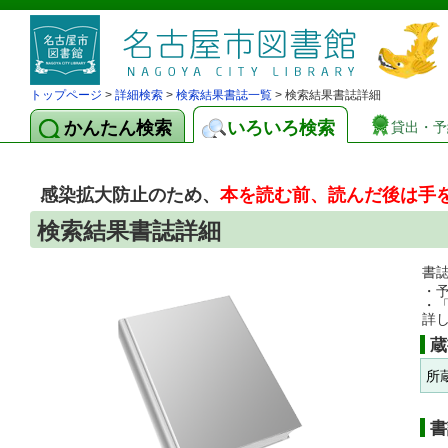
トップページ
>
詳細検索
>
検索結果書誌一覧
> 検索結果書誌詳細
かんたん検索
いろいろ検索
貸出・予
感染拡大防止のため、
本を読む前、読んだ後は手
検索結果書誌詳細
書
・
・
詳
蔵
所
書