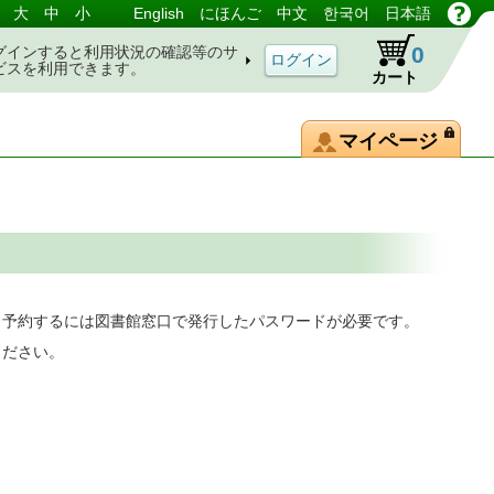
大
中
小
English
にほんご
中文
한국어
日本語
0
グインすると利用状況の確認等のサ
ビスを利用できます。
カート
マイページ
。予約するには図書館窓口で発行したパスワードが必要です。
ください。