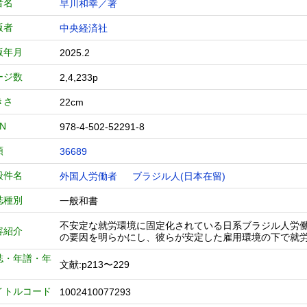
者名
早川和幸／著
版者
中央経済社
版年月
2025.2
ージ数
2,4,233p
きさ
22cm
BN
978-4-502-52291-8
類
36689
般件名
外国人労働者
ブラジル人(日本在留)
誌種別
一般和書
不安定な就労環境に固定化されている日系ブラジル人労
容紹介
の要因を明らかにし、彼らが安定した雇用環境の下で就
誌・年譜・年
文献:p213〜229
イトルコード
1002410077293