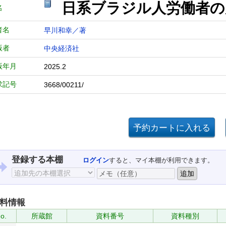
日系ブラジル人労働者の
名
者名
早川和幸／著
版者
中央経済社
版年月
2025.2
求記号
3668/00211/
登録する本棚
ログイン
すると、マイ本棚が利用できます。
料情報
o.
所蔵館
資料番号
資料種別