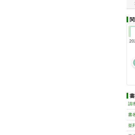
関
20
書
請
書
並