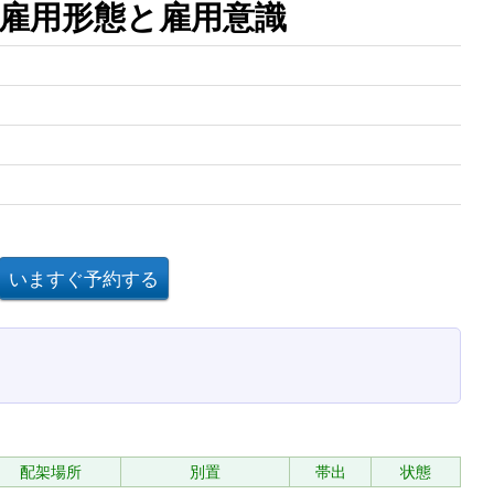
雇用形態と雇用意識
配架場所
別置
帯出
状態