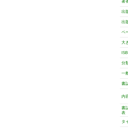
著
出
出
ペ
大
IS
分
一
書
内
書
表
タ