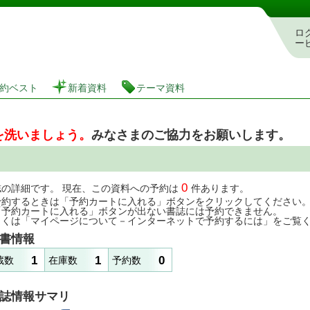
図書館 蔵書検索・予約システム
ロ
ー
約ベスト
新着資料
テーマ資料
を洗いましょう。
みなさまのご協力をお願いします。
0
誌の詳細です。 現在、この資料への予約は
件あります。
予約するときは「予約カートに入れる」ボタンをクリックしてください
「予約カートに入れる」ボタンが出ない書誌には予約できません。
しくは「マイページについて－インターネットで予約するには」をご覧
書情報
1
1
0
蔵数
在庫数
予約数
誌情報サマリ