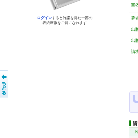
書
著
ログイン
すると許諾を得た一部の
表紙画像をご覧になれます
出
出
請
資
N