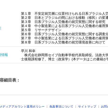
第１章 不安定就労層に位置付けられる日系ブラジル人
第２章 日本とブラジルの間における移動（移民）の変
第３章 日系ブラジル人労働者の就労実態に関する研究
第４章 中小製造業による日系ブラジル人労働者の雇用
次
第５章 リサーチデザイン
第６章 日系ブラジル人労働者の就労実態に関する調査
第７章 中小製造業による日系ブラジル人労働者の雇用
第８章 日系ブラジル人労働者の就労環境改善に向けて
早川 和幸
者情報
株式会社静岡県セイブ自動車学校代表取締役。法政大学
士後期課程修了、博士（政策学）(本データはこの書籍が
容細目表：
メディアアカウント運用ポリシー
｜
免責事項について
｜
サイトマップ
｜
お問