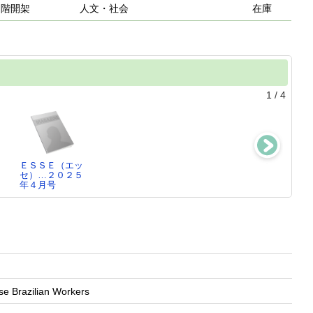
２階開架
人文・社会
在庫
1
/
4
ＥＳＳＥ（エッ
クロワッサン…
婦人公論 ２０
ＥＳＳＥ（エッ
セ）…２０２５
２０２５年１月
２５…２０２５
セ）…２０２５
年４月号
２５日号
年３月号
年３月号
e Brazilian Workers