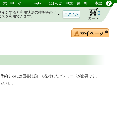
大
中
小
English
にほんご
中文
한국어
日本語
0
グインすると利用状況の確認等のサ
ビスを利用できます。
カート
マイページ
。予約するには図書館窓口で発行したパスワードが必要です。
ください。