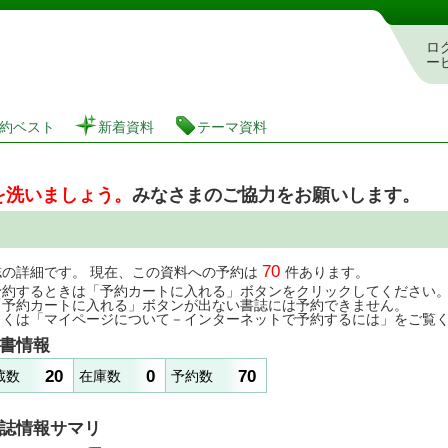
図書館 蔵書検索・予約システム
ロ
ー
約ベスト
新着資料
テーマ資料
を洗いましょう。
みなさまのご協力をお願いします。
70
誌の詳細です。 現在、この資料への予約は
件あります。
予約するときは「予約カートに入れる」ボタンをクリックしてください
「予約カートに入れる」ボタンが出ない書誌には予約できません。
しくは「マイページについて－インターネットで予約するには」をご覧
書情報
20
0
70
蔵数
在庫数
予約数
誌情報サマリ