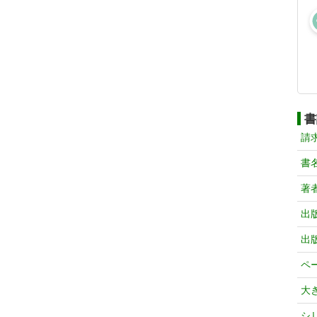
書
請
書
著
出
出
ペ
大
シ