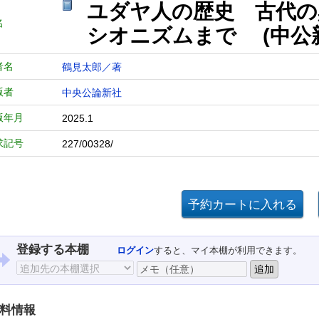
ユダヤ人の歴史 古代の
名
シオニズムまで (中公
者名
鶴見太郎／著
版者
中央公論新社
版年月
2025.1
求記号
227/00328/
登録する本棚
ログイン
すると、マイ本棚が利用できます。
料情報