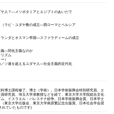
ダヤ人？―メソポタミアとエジプトのあいだで
」（ラビ・ユダヤ教の成立―西ローマとペルシア
オランダとオスマン帝国―スファラディームの成立
）
主義―同化主義なのか
ナリズム
ター）
の／ソ連を超えるユダヤ人―社会主義的近代化
科博士課程修了。博士（学術）。日本学術振興会特別研究員、エ
客員研究員、埼玉大学准教授などを経て、東京大学大学院総合文化
ズム、イスラエル・パレスチナ紛争。日本学術振興会賞、日本学士
』（東京大学出版会、東京大学南原繁記念出版賞、日本社会学会奨
されていたものです)