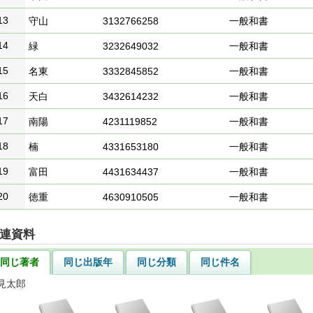
13
守山
3132766258
一般和書
14
緑
3232649032
一般和書
15
名東
3332845852
一般和書
16
天白
3432614232
一般和書
17
南陽
4231119852
一般和書
18
楠
4331653180
一般和書
19
富田
4431634437
一般和書
20
徳重
4630910505
一般和書
連資料
同じ著者
同じ出版年
同じ分類
同じ件名
見太郎