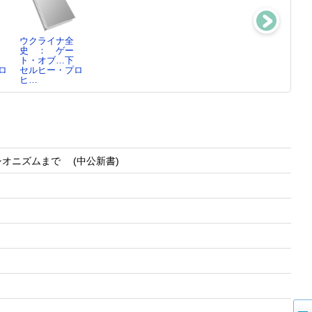
ウクライナ全
イスラエルの起
柳田国男 ：
オスロ合意から
史 ： ゲー
源 ： ロシ
感じたるまゝ
20年 ： パレ
ト・オブ…下
ア・ユダ…
鶴見太郎／著
スチ…
ロ
セルヒー・プロ
鶴見太郎／著
今野泰三／編,
ヒ…
鶴…
オニズムまで (中公新書)