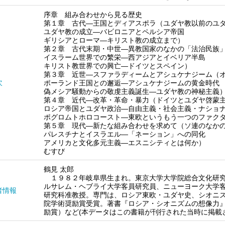
序章 組み合わせから見る歴史
第１章 古代―王国とディアスポラ（ユダヤ教以前のユ
ユダヤ教の成立―バビロニアとペルシア帝国
ギリシアとローマ―キリスト教の成立まで）
第２章 古代末期・中世―異教国家のなかの「法治民族
イスラーム世界での繁栄―西アジアとイベリア半島
キリスト教世界での興亡―ドイツとスペイン）
第３章 近世―スファラディームとアシュケナジーム（
次
ポーランド王国との邂逅―アシュケナジームの黄金時代
偽メシア騒動からの敬虔主義誕生―ユダヤ教の神秘主義
第４章 近代―改革・革命・暴力（ドイツとユダヤ啓蒙
ロシア帝国とユダヤ政治―自由主義・社会主義・ナショ
ポグロムトホロコースト―東欧というもう一つのファク
第５章 現代―新たな組み合わせを求めて（ソ連のなか
パレスチナとイスラエル―「ネーション」への同化
アメリカと文化多元主義―エスニシティとは何か）
むすび
鶴見 太郎
１９８２年岐阜県生まれ。東京大学大学院総合文化研究
ルサレム・ヘブライ大学客員研究員、ニューヨーク大学
者情報
研究科准教授。専門は、ロシア東欧・ユダヤ史、シオニ
院学術奨励賞受賞。著書『ロシア・シオニズムの想像力
励賞）など(本データはこの書籍が刊行された当時に掲載