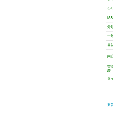
シ
IS
分
一
書
内
書
表
タ
要