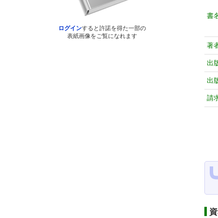
書
ログイン
すると許諾を得た一部の
表紙画像をご覧になれます
著
出
出
請
資