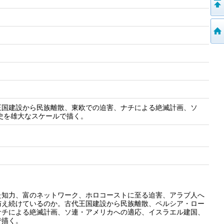
王国建設から民族離散、東欧での迫害、ナチによる絶滅計画、ソ
ヤ史を雄大なスケールで描く。
た知力、富のネットワーク、ホロコーストに至る迫害、アラブ人へ
与え続けているのか。古代王国建設から民族離散、ペルシア・ロー
ナチによる絶滅計画、ソ連・アメリカへの適応、イスラエル建国、
で描く。