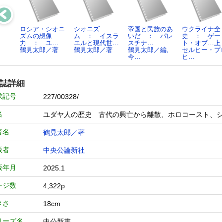
ロシア・シオニ
シオニズ
帝国と民族のあ
ウクライナ全
ズムの想像
ム ： イスラ
いだ ： パレ
史 ： ゲー
力 ： ユ…
エルと現代世…
スチナ…
ト・オブ…上
鶴見太郎／著
鶴見太郎／著
鶴見太郎／編,
セルヒー・プ
今…
ヒ…
誌詳細
求記号
227/00328/
名
ユダヤ人の歴史 古代の興亡から離散、ホロコースト、シ
者名
鶴見太郎／著
版者
中央公論新社
版年月
2025.1
ージ数
4,322p
きさ
18cm
リーズ名
中公新書