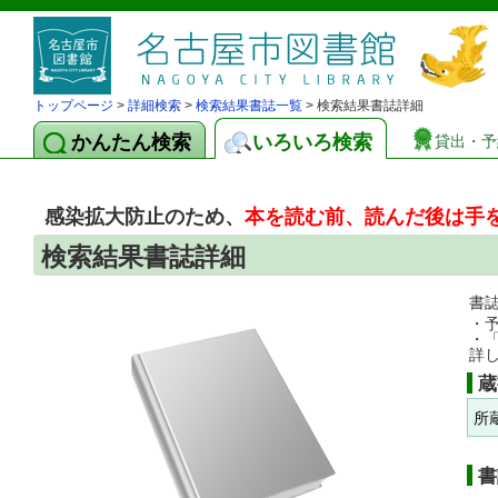
トップページ
>
詳細検索
>
検索結果書誌一覧
> 検索結果書誌詳細
かんたん検索
いろいろ検索
貸出・予
感染拡大防止のため、
本を読む前、読んだ後は手
検索結果書誌詳細
書
・
・
詳
蔵
所
書