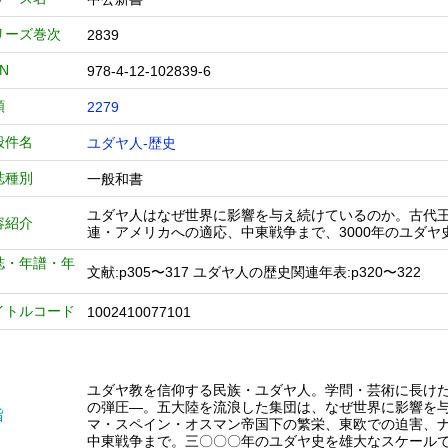
リーズ巻次
2839
BN
978-4-12-102839-6
類
2279
般件名
ユダヤ人-歴史
誌種別
一般和書
ユダヤ人はなぜ世界に影響を与え続けているのか。古代
容紹介
連・アメリカへの適応、中東戦争まで、3000年のユダ
誌・年譜・年
文献:p305〜317 ユダヤ人の歴史関連年表:p320〜322
イトルコード
1002410077101
ユダヤ教を信仰する民族・ユダヤ人。学問・芸術に長け
の弾圧―。五大陸を流浪した集団は、なぜ世界に影響を
旨
マ・スペイン・オスマン帝国下の繁栄、東欧での迫害、
中東戦争まで。三〇〇〇年のユダヤ史を雄大なスケール