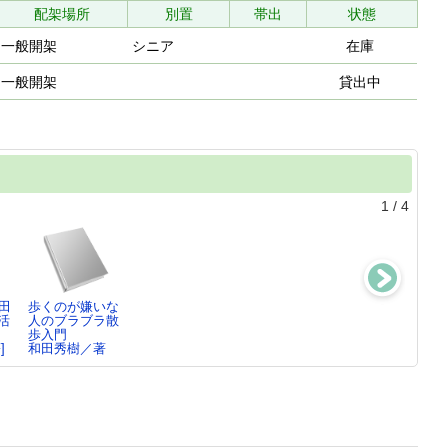
配架場所
別置
帯出
状態
一般開架
シニア
在庫
一般開架
貸出中
1
/
4
田
歩くのが嫌いな
老いの品
最後にあなたを
65歳からは戦略
活
人のブラブラ散
格 ： 品よ
守れるのはあな
的ちょいデブ
歩入門
く、賢く、お
ただけ
和田秀樹／著
]
和田秀樹／著
も…
和田秀樹／著
和田秀樹／著