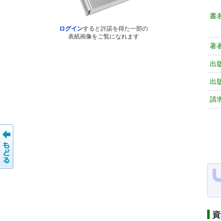
書
ログイン
すると許諾を得た一部の
表紙画像をご覧になれます
著
出
出
請
資