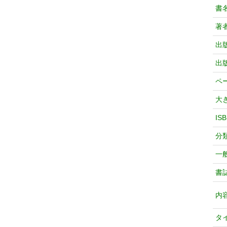
書
著
出
出
ペ
大
IS
分
一
書
内
タ