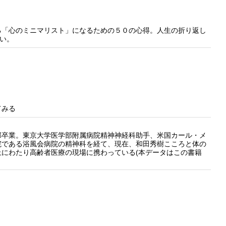
る「心のミニマリスト」になるための５０の心得。人生の折り返し
いい。
てみる
卒業。東京大学医学部附属病院精神神経科助手、米国カール・メ
院である浴風会病院の精神科を経て、現在、和田秀樹こころと体の
にわたり高齢者医療の現場に携わっている(本データはこの書籍