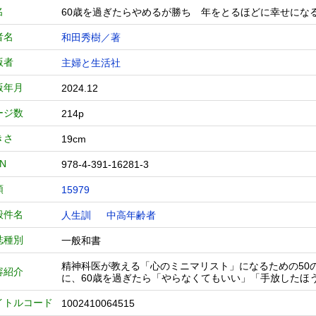
名
60歳を過ぎたらやめるが勝ち 年をとるほどに幸せにな
者名
和田秀樹／著
版者
主婦と生活社
版年月
2024.12
ージ数
214p
きさ
19cm
BN
978-4-391-16281-3
類
15979
般件名
人生訓
中高年齢者
誌種別
一般和書
精神科医が教える「心のミニマリスト」になるための50
容紹介
に、60歳を過ぎたら「やらなくてもいい」「手放したほ
イトルコード
1002410064515