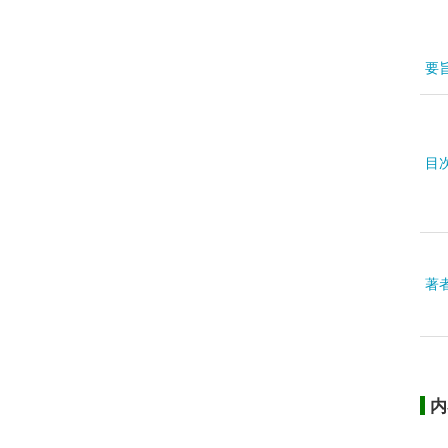
要
目
著
内