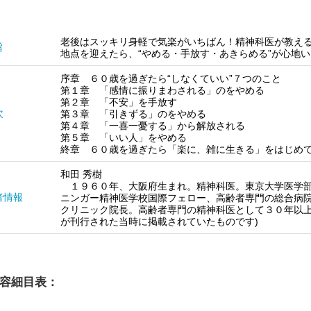
老後はスッキリ身軽で気楽がいちばん！精神科医が教え
旨
地点を迎えたら、“やめる・手放す・あきらめる”が心地
序章 ６０歳を過ぎたら“しなくていい”７つのこと
第１章 「感情に振りまわされる」のをやめる
第２章 「不安」を手放す
次
第３章 「引きずる」のをやめる
第４章 「一喜一憂する」から解放される
第５章 「いい人」をやめる
終章 ６０歳を過ぎたら「楽に、雑に生きる」をはじめ
和田 秀樹
１９６０年、大阪府生まれ。精神科医。東京大学医学部
者情報
ニンガー精神医学校国際フェロー、高齢者専門の総合病
クリニック院長。高齢者専門の精神科医として３０年以上
が刊行された当時に掲載されていたものです)
容細目表：