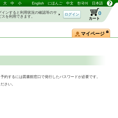
大
中
小
English
にほんご
中文
한국어
日本語
0
グインすると利用状況の確認等のサ
ビスを利用できます。
カート
マイページ
。予約するには図書館窓口で発行したパスワードが必要です。
ください。