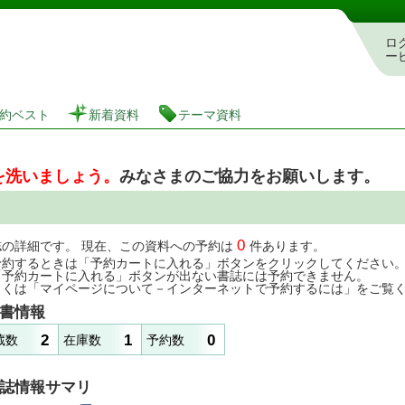
図書館 蔵書検索・予約システム
ロ
ー
約ベスト
新着資料
テーマ資料
を洗いましょう。
みなさまのご協力をお願いします。
0
誌の詳細です。 現在、この資料への予約は
件あります。
予約するときは「予約カートに入れる」ボタンをクリックしてください
「予約カートに入れる」ボタンが出ない書誌には予約できません。
しくは「マイページについて－インターネットで予約するには」をご覧
書情報
2
1
0
蔵数
在庫数
予約数
誌情報サマリ