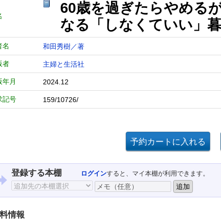
60歳を過ぎたらやめる
名
なる「しなくていい」
者名
和田秀樹／著
版者
主婦と生活社
版年月
2024.12
求記号
159/10726/
登録する本棚
ログイン
すると、マイ本棚が利用できます。
料情報