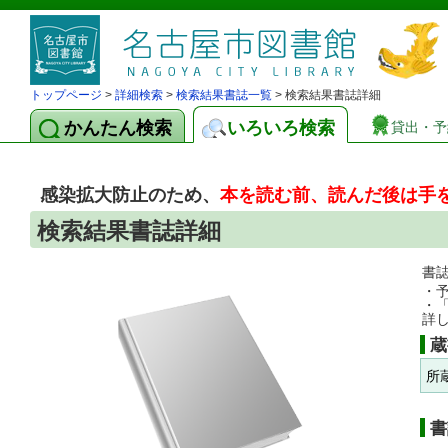
トップページ
>
詳細検索
>
検索結果書誌一覧
> 検索結果書誌詳細
かんたん検索
いろいろ検索
貸出・予
感染拡大防止のため、
本を読む前、読んだ後は手
検索結果書誌詳細
書
・
・
詳
蔵
所
書