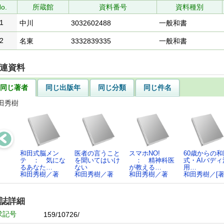
o.
所蔵館
資料番号
資料種別
1
中川
3032602488
一般和書
2
名東
3332839335
一般和書
連資料
同じ著者
同じ出版年
同じ分類
同じ件名
田秀樹
和田式脳メン
医者の言うこと
スマホNO!
60歳からの和
テ ： 気にな
を聞いてはいけ
： 精神科医
式・AIバディ
るあなた…
ない
が教える…
用…
和田秀樹／著
和田秀樹／著
和田秀樹／著
和田秀樹／[著
誌詳細
求記号
159/10726/