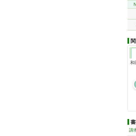
N
関
和
書
請