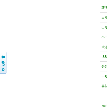
著
出
出
ペ
大
IS
分
一
書
内