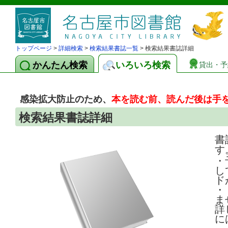
トップページ
>
詳細検索
>
検索結果書誌一覧
> 検索結果書誌詳細
かんたん検索
いろいろ検索
貸出・予
感染拡大防止のため、
本を読む前、読んだ後は手
検索結果書誌詳細
書
す
・
し
ド
・
ま
詳
に