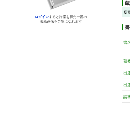
蔵
所
ログイン
すると許諾を得た一部の
表紙画像をご覧になれます
書
書
著
出
出
請