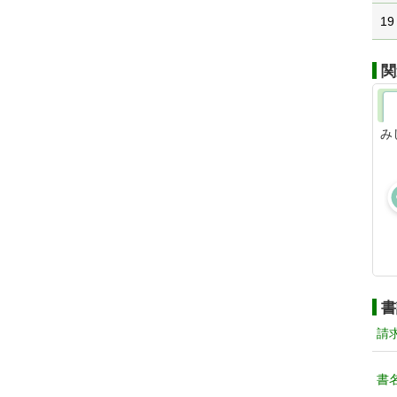
19
関
み
書
請
書