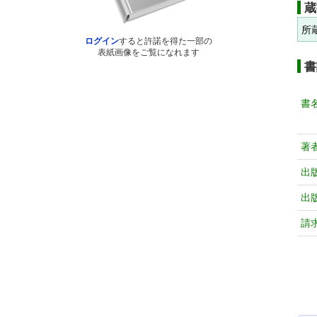
蔵
所
ログイン
すると許諾を得た一部の
表紙画像をご覧になれます
書
書
著
出
出
請