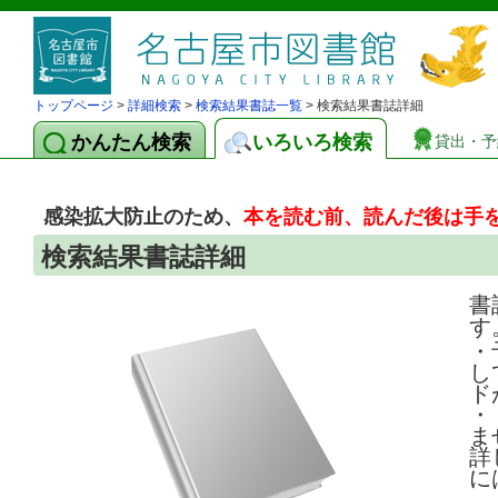
トップページ
>
詳細検索
>
検索結果書誌一覧
> 検索結果書誌詳細
かんたん検索
いろいろ検索
貸出・予
感染拡大防止のため、
本を読む前、読んだ後は手
検索結果書誌詳細
書
す
・
し
ド
・
ま
詳
に