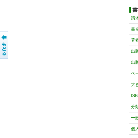
書
請
書
著
出
出
ペ
大
IS
分
一
個